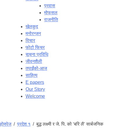
प्रवास
मोफसल
राजनीति
खेलकुद
मनोरन्जन
विचार
फोटो फिचर
सूचना प्रविधि
जीवनशैली
तपाईंको-आज
साहित्य
E papers
Our Story
Welcome
होमपेज
/
प्रदेश १
/
बुद्ध लक्ष्मी र जे. पि. को ‘बरि लै’ सार्बजनिक