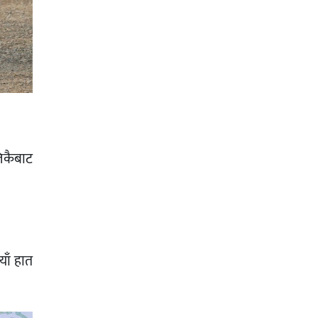
िकैबाट
याँ हात