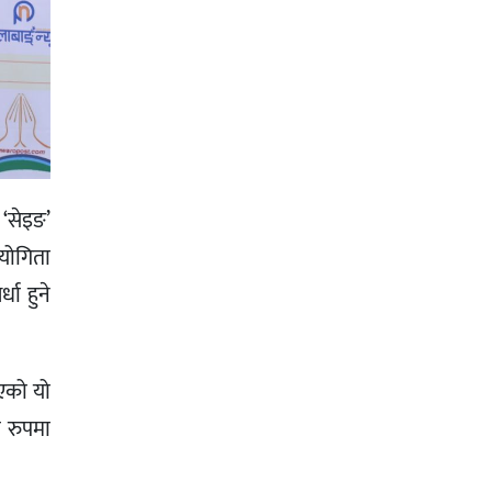
‘सेइङ’
योगिता
धा हुने
िएको यो
ो रुपमा