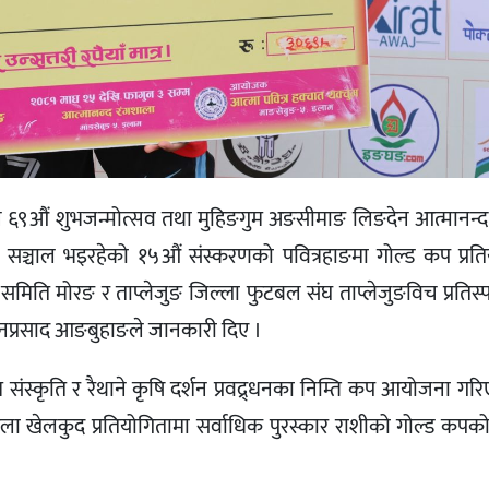
न ६९औं शुभजन्मोत्सव तथा मुहिङगुम अङसीमाङ लिङदेन आत्मानन्द 
 सञ्चाल भइरहेको १५औं संस्करणको पवित्रहाङमा गोल्ड कप प्रति
ति मोरङ र ताप्लेजुङ जिल्ला फुटबल संघ ताप्लेजुङविच प्रतिस्पर्
नप्रसाद आङबुहाङले जानकारी दिए ।
स्कृति र रैथाने कृषि दर्शन प्रवद्र्धनका निम्ति कप आयोजना गर
िला खेलकुद प्रतियोगितामा सर्वाधिक पुरस्कार राशीको गोल्ड कपक