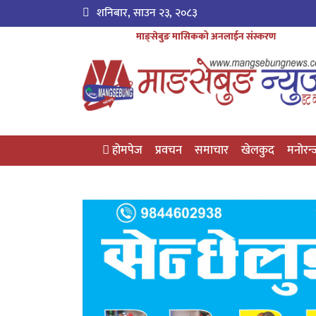
शनिबार, साउन २३, २०८३
माङ्सेबुङ मासिकको अनलाईन संस्करण
होमपेज
प्रवचन
समाचार
खेलकुद
मनोरन