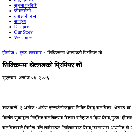
फोटो फिचर
सूचना प्रविधि
जीवनशैली
तपाईंको-आज
साहित्य
E papers
Our Story
Welcome
होमपेज
/
मुख्य समाचार
/
सिक्किममा थेत्लङको प्रिमियर शो
सिक्किममा थेत्लङको प्रिमियर शो
शुक्रबार, असोज ०३, २०७६
काठमाडौं, ३ असोज / ओपेरा इन्टरटेन्मेन्टद्वारा निर्मित लिम्बु चलचित्र ‘थेत्लङ
किशोर सुब्बाद्वारा निर्देशित चलचित्रमा विशाल सेनेहाङ र दिव्य लिम्बू मुख्य भ
चलचित्रबारे निर्माता मणि ताम्लिङले सिक्किमबाट लिम्बू उपन्यासमा आधारित यो प