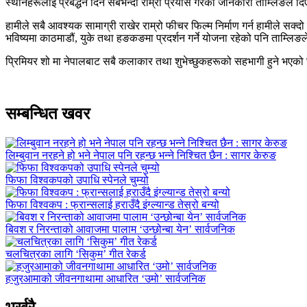
स्थानहरूलाई प्रर्बद्धन दिन सबैभन्दा राम्रो प्रयास गरेको जानकारी ताम्लिङले द
हामीले सबै आवश्यक सामाग्री राखेर राम्रो फीचर फिल्म निर्माण गर्न हामीले सक्
भविष्यमा काठमाडौं, युके तथा हङकङमा प्रदर्शन गर्ने योजना रहेको पनि ताम्लिङ
प्रिमियर शो मा नेपालबाट सबै कलाकार तथा शुभेच्छुकहरूको सहभागी हुने भएको
सम्बन्धित खवर
लिम्बुवान नरहने हो भने नेपाल पनि रहन्छ भन्ने निश्चित छैन : सागर केरुङ
फिफा विश्वकपको उपाधि स्पेनले चुम्यो
फिफा विश्वकप : फ्रान्सलाई हराउँदै इंग्ल्यान्ड तेस्रो बन्यो
बिवश र निरन्ताको आवाजमा पालाम ‘उन्छोन्बा येन’ सार्वजनिक
चलचित्रका लागि ‘सिकुम’ गीत रेकर्ड
हजुरआमाको जीवनगाथामा आधारित ‘उमो’ सार्वजनिक