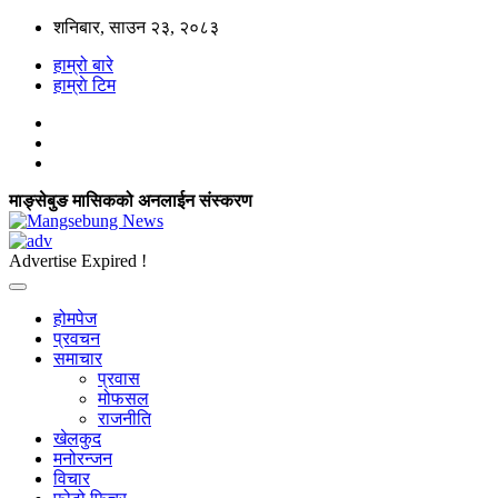
शनिबार, साउन २३, २०८३
हाम्रो बारे
हाम्राे टिम
माङ्सेबुङ मासिकको अनलाईन संस्करण
Advertise Expired !
होमपेज
प्रवचन
समाचार
प्रवास
मोफसल
राजनीति
खेलकुद
मनोरन्जन
विचार