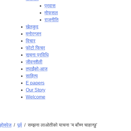
प्रवास
मोफसल
राजनीति
खेलकुद
मनोरन्जन
विचार
फोटो फिचर
सूचना प्रविधि
जीवनशैली
तपाईंको-आज
साहित्य
E papers
Our Story
Welcome
होमपेज
/
पूर्व
/
सम्झना लाओतीको याचना ‘म बाँच्न चाहान्छु’