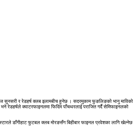
ज सुनसरी र रेडहर्ष क्लब इलामबीच हुनेछ । सदरमुकाम फुङलिङको भानु माविको
ो भने रेडहर्षले क्वाटरफाइनलमा फिदिम पाँचथरलाई पराजित गर्दै सेमिफाइनलको
डस्टारले डाँगीहाट फुटबल क्लब मोरङसँग बिहीबार फाइनल प्रवेशका लागि खेल्नेछ