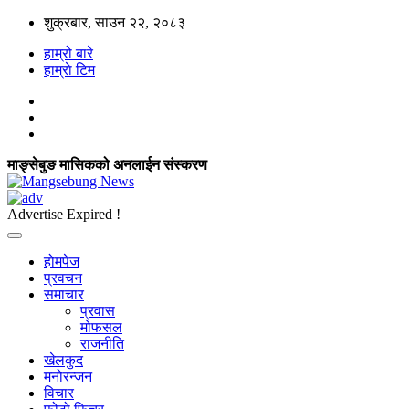
शुक्रबार, साउन २२, २०८३
हाम्रो बारे
हाम्राे टिम
माङ्सेबुङ मासिकको अनलाईन संस्करण
Advertise Expired !
होमपेज
प्रवचन
समाचार
प्रवास
मोफसल
राजनीति
खेलकुद
मनोरन्जन
विचार