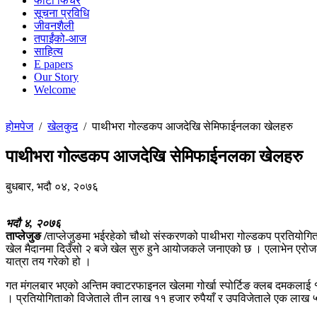
फोटो फिचर
सूचना प्रविधि
जीवनशैली
तपाईंको-आज
साहित्य
E papers
Our Story
Welcome
होमपेज
/
खेलकुद
/
पाथीभरा गोल्डकप आजदेखि सेमिफाईनलका खेलहरु
पाथीभरा गोल्डकप आजदेखि सेमिफाईनलका खेलहरु
बुधबार, भदौ ०४, २०७६
भदौ ४, २०७६
ताप्लेजुङ /
ताप्लेजुङमा भईरहेको चौथो संस्करणको पाथीभरा गोल्डकप प्रतियोग
खेल मैदानमा दिउँसो २ बजे खेल सुरु हुने आयोजकले जनाएको छ । एलाभेन एरोजले 
यात्रा तय गरेको हो ।
गत मंगलबार भएको अन्तिम क्वाटरफाइनल खेलमा गोर्खा स्पोर्टिङ क्लब दमकलाई १
। प्रतियोगिताको विजेताले तीन लाख ११ हजार रुपैयाँ र उपविजेताले एक लाख ५