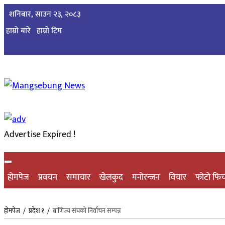
शनिबार, साउन २३, २०८३
हाम्रो बारे
हाम्राे टिम
Advertise Expired !
होमपेज
प्रवचन
समाचार
खेलकुद
मनोरन्जन
विचार
फोटो फि
होमपेज
/
प्रदेश १
/
बाणिज्य संघको निर्वाचन सम्पन्न