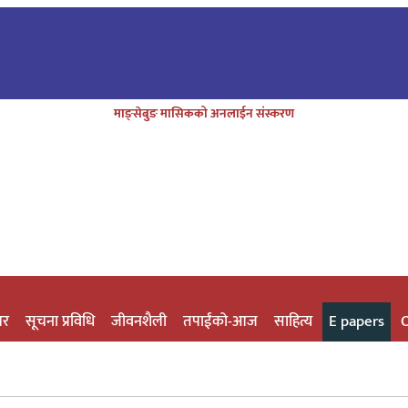
माङ्सेबुङ मासिकको अनलाईन संस्करण
चर
सूचना प्रविधि
जीवनशैली
तपाईंको-आज
साहित्य
E papers
O