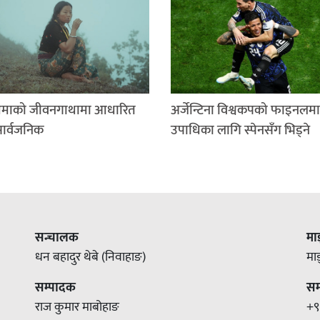
माको जीवनगाथामा आधारित
अर्जेन्टिना विश्वकपको फाइनलमा
सार्वजनिक
उपाधिका लागि स्पेनसँग भिड्ने
सन्चालक
मा
धन बहादुर थेबे (निवाहाङ)
मा
सम्पादक
सम्
राज कुमार माबोहाङ
+९