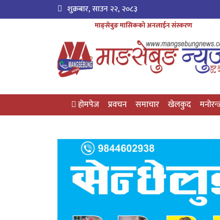
शुक्रबार, साउन २२, २०८३
माङ्सेबुङ मासिकको अनलाईन संस्करण
होमपेज
प्रवचन
समाचार
खेलकुद
मनोरन