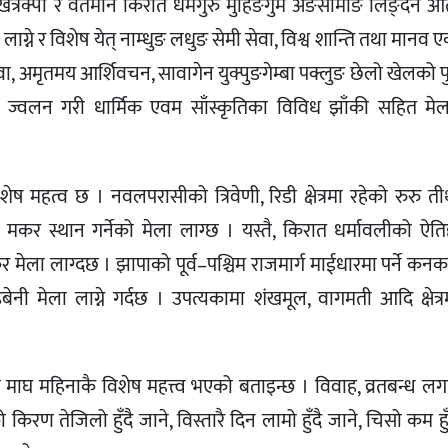
भूमि खत्रक्पा र वर्तमान किरात धर्मगुरु मुहिङगुम अङसीमाङ लिङ्देन आत
ग्ने र विशेष येत् नाम्धुङ लधुङ सेमी सेवा, विश्व शान्ति तथा मानव
सेवा, अमृतमय आर्शिवचन, सावागेन युक्पुङगेम्बा पक्लुङ छेलो खेलको प
 गरी धार्मिक एवम साँस्कृतिका विविध झाँकी सहित मेला 
ेष महत्व छ । नवलपरासीको त्रिवेणी, रिडी क्षेत्रमा रहेको रुरु तीर
मकर स्थान गर्नेको मेला लाग्छ । यस्तै, किरात धर्मावलीको ऐत
र मेला लाग्दछ । झापाको पूर्व–पश्चिम राजमार्ग माईधारमा पर्ने कन
ी मेला लाग्ने गर्दछ । उपत्यकामा शंखमूल, वागमती आदि क्षेत्र
ममा माघ महिनाकै विशेष महत्त्व भएको बताइन्छ । विवाह, व्रतबन्ध 
ो किरण तेजिलो हुँदै जाने, विस्तारै दिन लामो हुँदै जाने, चिसो कम हुँ