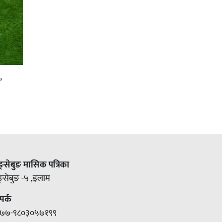
,
ङ्सेबुङ मासिक पत्रिका
ङ्सेबुङ -५ ,इलाम
पर्क
७७-९८०३०५७१९९