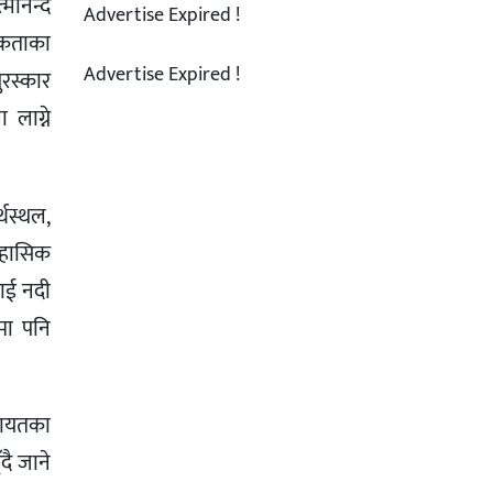
्मानन्द
Advertise Expired !
 एकताका
Advertise Expired !
ुरस्कार
लाग्ने
्थस्थल,
िहासिक
काई नदी
मा पनि
लगायतका
दै जाने