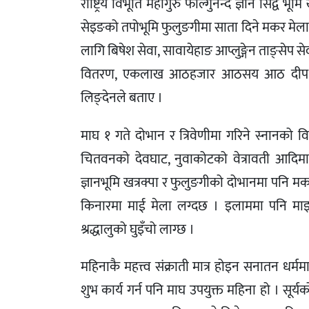
राष्ट्रिय विभूति महागुरु फाल्गुनन्द ज्ञान सिद्व 
सेइङको तपोभूमि फुलुङगीमा साता दिने मकर मेला ला
लागि बिषेश सेवा, सावायेहाङ आप्लुङ्गेन ताङ्सेप 
वितरण, एकलाख आठहजार आठसय आठ दीप ज्वलन
लिङ्देनले बताए ।
माघ १ गते दोभान र त्रिवेणीमा गरिने स्नानको विश
चितवनको देवघाट, नुवाकोटको वेत्रावती आदिमा 
ज्ञानभूमि खत्रक्पा र फुलुङगीको दोभानमा पनि मक
किनारमा माई मेला लग्दछ । इलाममा पनि माइबेन
श्रद्धालुको घुइँचो लाग्छ ।
महिनाकै महत्त्व संक्राती मात्र होइन सनातन धर्
शुभ कार्य गर्न पनि माघ उपयुक्त महिना हो । सूर्यक