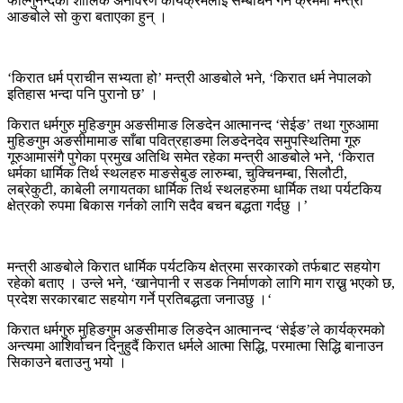
फाल्गुनन्दको शालिक अनावरण कार्यक्रमलाई सम्बोधन गर्ने क्रममा मन्त्री
आङबोले सो कुरा बताएका हुन् ।
‘किरात धर्म प्राचीन सभ्यता हो’ मन्त्री आङबोले भने, ‘किरात धर्म नेपालको
इतिहास भन्दा पनि पुरानो छ’ ।
किरात धर्मगुरु मुहिङगुम अङसीमाङ लिङदेन आत्मानन्द ‘सेईङ’ तथा गुरुआमा
मुहिङगुम अङसीमामाङ साँबा पवित्रहाङमा लिङदेनदेव समुपस्थितिमा गूरु
गूरुआमासंगै पुगेका प्रमुख अतिथि समेत रहेका मन्त्री आङबोले भने, ‘किरात
धर्मका धार्मिक तिर्थ स्थलहरु माङसेबुङ लारुम्बा, चुक्चिनम्बा, सिलौटी,
लब्रेकुटी, काबेली लगायतका धार्मिक तिर्थ स्थलहरुमा धार्मिक तथा पर्यटकिय
क्षेत्रको रुपमा बिकास गर्नको लागि सदैव बचन बद्धता गर्दछु ।’
मन्त्री आङबोले किरात धार्मिक पर्यटकिय क्षेत्रमा सरकारको तर्फबाट सहयोग
रहेको बताए । उन्ले भने, ‘खानेपानी र सडक निर्माणको लागि माग राख्नु भएको छ,
प्रदेश सरकारबाट सहयोग गर्ने प्रतिबद्धता जनाउछु ।‘
किरात धर्मगुरु मुहिङगुम अङसीमाङ लिङदेन आत्मानन्द ‘सेईङ’ले कार्यक्रमको
अन्त्यमा आशिर्वाचन दिनुहुदैं किरात धर्मले आत्मा सिद्धि, परमात्मा सिद्धि बानाउन
सिकाउने बताउनु भयो ।