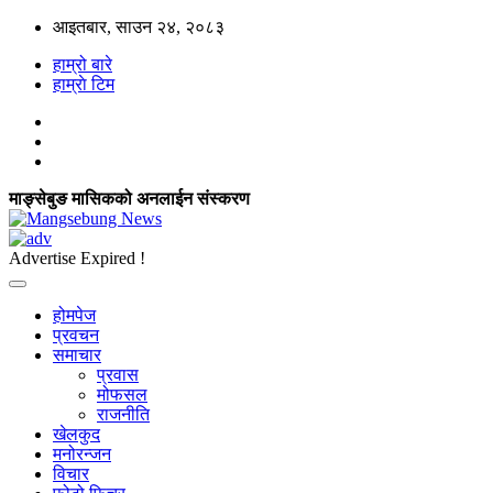
आइतबार, साउन २४, २०८३
हाम्रो बारे
हाम्राे टिम
माङ्सेबुङ मासिकको अनलाईन संस्करण
Advertise Expired !
होमपेज
प्रवचन
समाचार
प्रवास
मोफसल
राजनीति
खेलकुद
मनोरन्जन
विचार