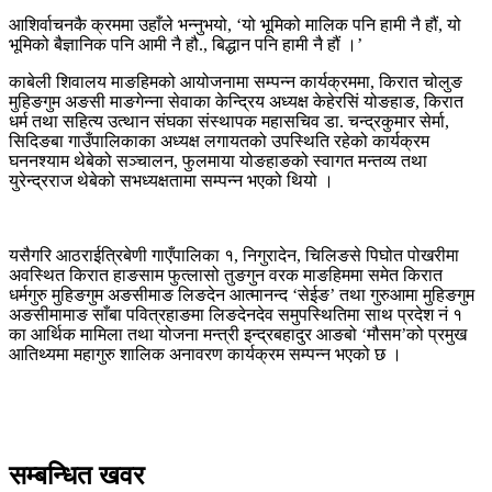
आशिर्वाचनकै क्रममा उहाँले भन्नुभयो, ‘यो भूमिको मालिक पनि हामी नै हौं, यो
भूमिको बैज्ञानिक पनि आमी नै हौ., बिद्धान पनि हामी नै हौं ।’
काबेली शिवालय माङहिमको आयोजनामा सम्पन्न कार्यक्रममा, किरात चोलुङ
मुहिङगुम अङसी माङगेन्ना सेवाका केन्द्रिय अध्यक्ष केहेरसिं योङहाङ, किरात
धर्म तथा सहित्य उत्थान संघका संस्थापक महासचिव डा. चन्द्रकुमार सेर्मा,
सिदिङबा गाउँपालिकाका अध्यक्ष लगायतको उपस्थिति रहेको कार्यक्रम
घननश्याम थेबेको सञ्चालन, फुलमाया योङहाङको स्वागत मन्तव्य तथा
युरेन्द्रराज थेबेको सभध्यक्षतामा सम्पन्न भएको थियो ।
यसैगरि आठराईत्रिबेणी गाएँपालिका १, निगुरादेन, चिलिङसे पिघोत पोखरीमा
अवस्थित किरात हाङसाम फुत्लासो तुङगुन वरक माङहिममा समेत किरात
धर्मगुरु मुहिङगुम अङसीमाङ लिङदेन आत्मानन्द ‘सेईङ’ तथा गुरुआमा मुहिङगुम
अङसीमामाङ साँबा पवित्रहाङमा लिङदेनदेव समुपस्थितिमा साथ प्रदेश नं १
का आर्थिक मामिला तथा योजना मन्त्री इन्द्रबहादुर आङबो ‘मौसम’को प्रमुख
आतिथ्यमा महागुरु शालिक अनावरण कार्यक्रम सम्पन्न भएको छ ।
सम्बन्धित खवर