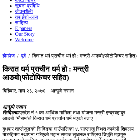
फोटो फिचर
सूचना प्रविधि
जीवनशैली
तपाईंको-आज
साहित्य
E papers
Our Story
Welcome
होमपेज
/
पूर्व
/
किरात धर्म प्राचीन धर्म हो : मन्त्री आङबो(फोटोफिचर सहित)
किरात धर्म प्राचीन धर्म हो : मन्त्री
आङबो(फोटोफिचर सहित)
बिहिबार, माघ २३, २०७६
आन्छुमे नसान
आन्छुमे नसान
सिदिङबा/
प्रदेश नं १ का आर्थिक मामिला तथा योजना मन्त्री इन्द्रबहादुर
आङबो ‘मौसम’ले किरात धर्म प्राचीन धर्म भएको बताए ।
बुधबार ताप्लेजुङको सिदिङबा गाउँपालिका ४, साप्लाखु स्थित काबेली शिवलय
माङहिममा स्थापना गरिएको महान समाज सुधारक राष्ट्रिय बिभूति महागुरु