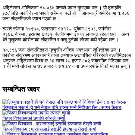
अहिलेसम्म अमेरिकामा १८,०३४ जनाले ज्यान गुमाएका छन् । यो हताहति
इटलीपछि अर्को देशमा भएको सबैभन्दा बढी हो । आजमात्रै अमेरिकामा १,२३६
जना संक्रमितको ज्यान गएको छ ।
त्यस्तै स्पेनमा १५९७०, फ्रान्समा १३१९७, युकेमा ८९५८, जर्मनीमा
२६६८,चीनमा , इरानमा ४२३२, बेल्जीयममा ३०१९ लगायत रहेका छन । अन्य
धेरै मुलुकमा कोरोनाको संक्रमित र मृत्यु हुनेको संख्या बढी रहेका छन ।
१०,८९६ जना संक्रमितहरू मृत्युसँग अन्तिम अवस्थामा जुधिरहेका छन् ।
कोरोना संक्रमण अवस्थाबारे ताजा तथ्यांक अद्यावधिक गरिरहेको वर्ल्डोमिटरका
अनुसार अहिलेसम्म विश्वभर १६ लाख ९७ हजार ८०२ संक्रमित भेटिएका छन
। यी मध्ये तीन लाख ७६ हजार १ सय ८४ जना उपचारपछि निको भएका छन् ।
सम्बन्धित खवर
लिम्बुवान नरहने हो भने नेपाल पनि रहन्छ भन्ने निश्चित छैन : सागर केरुङ
फिफा विश्वकपको उपाधि स्पेनले चुम्यो
फिफा विश्वकप : फ्रान्सलाई हराउँदै इंग्ल्यान्ड तेस्रो बन्यो