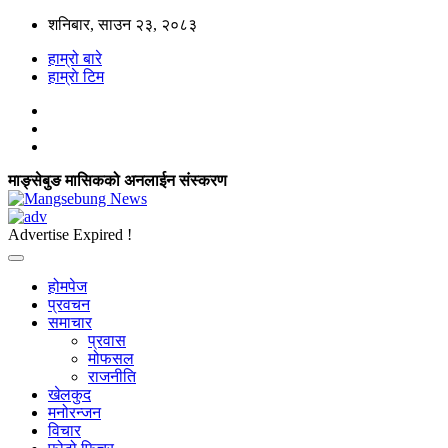
शनिबार, साउन २३, २०८३
हाम्रो बारे
हाम्राे टिम
माङ्सेबुङ मासिकको अनलाईन संस्करण
Advertise Expired !
होमपेज
प्रवचन
समाचार
प्रवास
मोफसल
राजनीति
खेलकुद
मनोरन्जन
विचार