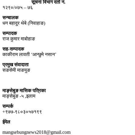
सूचना विभाग दर्ता नं.
१२९०/०७५ – ७६
सन्चालक
धन बहादुर थेबे (निवाहाङ)
सम्पादक
राज कुमार माबोहाङ
सह-सम्पादक
काकीराम लावती ‘आन्छुमे नसान’
प्रमुख संवादाता
सङसेमी माङयुङ
माङ्सेबुङ मासिक पत्रिका
माङ्सेबुङ -५ ,इलाम
सम्पर्क
+९७७-९८०३०५७१९९
ईमेल
mangsebungnews2018@gmail.com