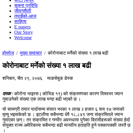
फोटो फिचर
सूचना प्रविधि
जीवनशैली
तपाईंको-आज
साहित्य
E papers
Our Story
Welcome
होमपेज
/
मुख्य समाचार
/
कोरोनाबाट मर्नेको संख्या १ लाख बढी
कोरोनाबाट मर्नेको संख्या १ लाख बढी
शनिबार, चैत २९, २०७६
माङसेबुङ डेस्क
दमक
/ कोरोना भाइरस ( कोभिड १९) को संक्रमणका कारण विश्वभर ज्यान
गुमाउनेको संख्या एक लाख भन्दा बढी भएको छ ।
यो सामग्री तयार पार्दासम्म संसार भरका १ लाख २ हजार ६ सय ९७ जनाको
मृत्यु भइसकेको छ । इटलीमा सबैभन्दा धेरै १८,८४९ जना संक्रमितले ज्यान
गुमाएका छन्। तर संक्रमित र गम्भीर अवस्थामा पुगेका बिरामीहरूको संख्या हेर्दा
संयुक्त राज्य अमेरिकामा सबैभन्दा बढी मानवीय हताहति हुने पक्कापक्की जस्तै छ
।