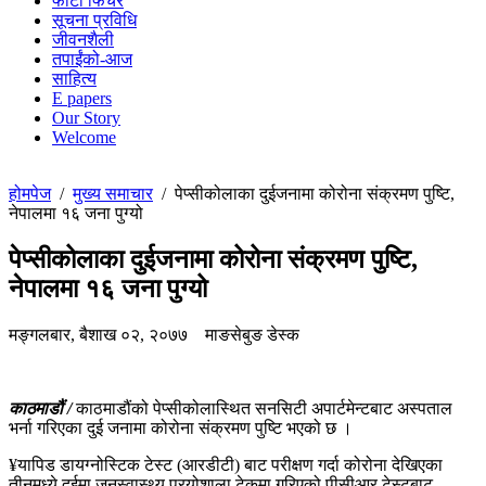
फोटो फिचर
सूचना प्रविधि
जीवनशैली
तपाईंको-आज
साहित्य
E papers
Our Story
Welcome
होमपेज
/
मुख्य समाचार
/
पेप्सीकोलाका दुईजनामा कोरोना संक्रमण पुष्टि,
नेपालमा १६ जना पुग्यो
पेप्सीकोलाका दुईजनामा कोरोना संक्रमण पुष्टि,
नेपालमा १६ जना पुग्यो
मङ्गलबार, बैशाख ०२, २०७७
माङसेबुङ डेस्क
काठमाडौं /
काठमाडौंको पेप्सीकोलास्थित सनसिटी अपार्टमेन्टबाट अस्पताल
भर्ना गरिएका दुई जनामा कोरोना संक्रमण पुष्टि भएको छ ।
¥यापिड डायग्नोस्टिक टेस्ट (आरडीटी) बाट परीक्षण गर्दा कोरोना देखिएका
तीनमध्ये दुईमा जनस्वास्थ्य प्रयोशाला टेकुमा गरिएको पीसीआर टेस्टबाट