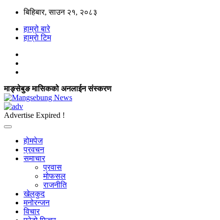
बिहिबार, साउन २१, २०८३
हाम्रो बारे
हाम्राे टिम
माङ्सेबुङ मासिकको अनलाईन संस्करण
Advertise Expired !
होमपेज
प्रवचन
समाचार
प्रवास
मोफसल
राजनीति
खेलकुद
मनोरन्जन
विचार