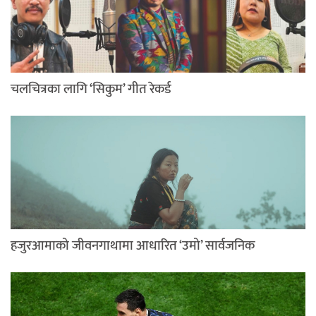
चलचित्रका लागि ‘सिकुम’ गीत रेकर्ड
हजुरआमाको जीवनगाथामा आधारित ‘उमो’ सार्वजनिक