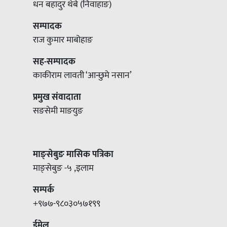
धन बहादुर थेबे (निवाहाङ)
सम्पादक
राज कुमार माबोहाङ
सह-सम्पादक
काकीराम लावती ‘आन्छुमे नसान’
प्रमुख संवादाता
सङसेमी माङयुङ
माङ्सेबुङ मासिक पत्रिका
माङ्सेबुङ -५ ,इलाम
सम्पर्क
+९७७-९८०३०५७१९९
ईमेल