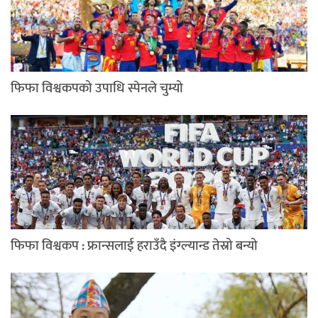
फिफा विश्वकपको उपाधि स्पेनले चुम्यो
फिफा विश्वकप : फ्रान्सलाई हराउँदै इंग्ल्यान्ड तेस्रो बन्यो