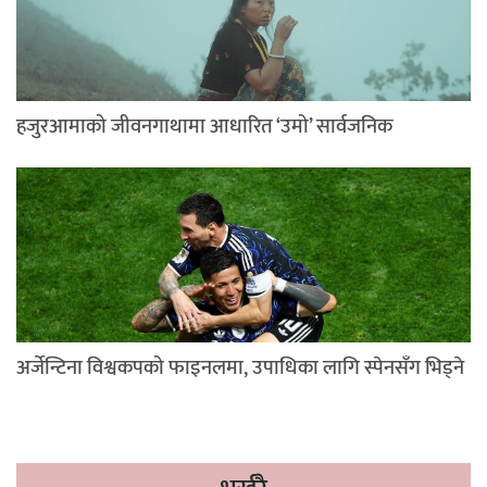
हजुरआमाको जीवनगाथामा आधारित ‘उमो’ सार्वजनिक
अर्जेन्टिना विश्वकपको फाइनलमा, उपाधिका लागि स्पेनसँग भिड्ने