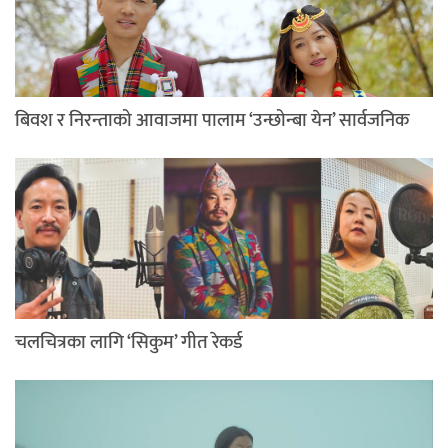
बिवश र निरन्ताको आवाजमा पालाम ‘उन्छोन्बा येन’ सार्वजनिक
चलचित्रका लागि ‘सिकुम’ गीत रेकर्ड