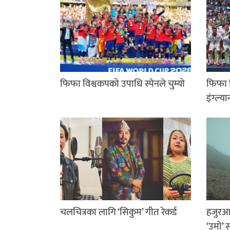
फिफा विश्वकपको उपाधि स्पेनले चुम्यो
फिफा व
इंग्ल्या
चलचित्रका लागि ‘सिकुम’ गीत रेकर्ड
हजुरआ
‘उमो’ 