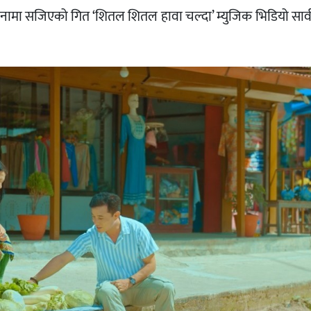
रचनामा सजिएको गित ‘शितल शितल हावा चल्दा’ म्युजिक भिडियो सार