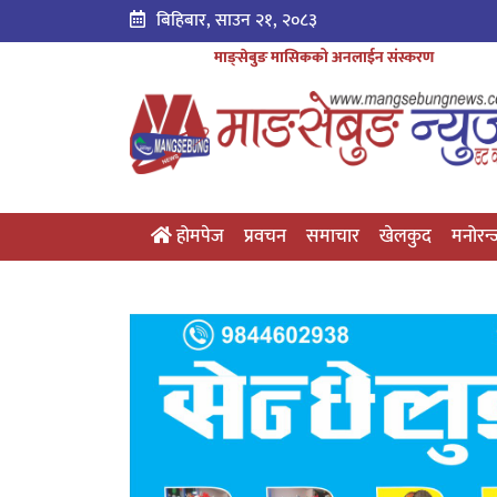
बिहिबार, साउन २१, २०८३
माङ्सेबुङ मासिकको अनलाईन संस्करण
होमपेज
प्रवचन
समाचार
खेलकुद
मनोरन