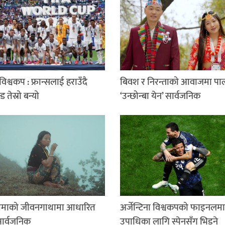
िश्वकप : फ्रान्सलाई हराउँदै
बिवश र निरन्ताको आवाजमा पा
न्ड तेस्रो बन्यो
‘उन्छोन्बा येन’ सार्वजनिक
माको जीवनगाथामा आधारित
अर्जेन्टिना विश्वकपको फाइनलमा
सार्वजनिक
उपाधिका लागि स्पेनसँग भिड्ने