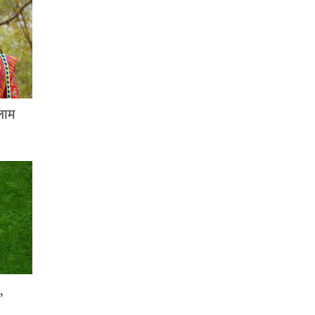
लाम
,