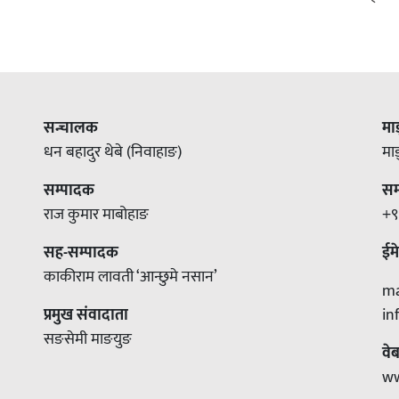
सन्चालक
मा
धन बहादुर थेबे (निवाहाङ)
मा
सम्पादक
सम्
राज कुमार माबोहाङ
+९
सह-सम्पादक
ईम
काकीराम लावती ‘आन्छुमे नसान’
m
प्रमुख संवादाता
i
सङसेमी माङयुङ
वे
w