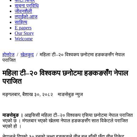
फोटो फिचर
सूचना प्रविधि
जीवनशैली
तपाईंको-आज
साहित्य
E papers
Our Story
Welcome
होमपेज
/
खेलकुद
/
महिला टी–२० विश्वकप छनोटमा हङकङसँग नेपाल
पराजित
महिला टी–२० विश्वकप छनोटमा हङकङसँग नेपाल
पराजित
मङ्गलबार, बैशाख ३०, २०८२
माङसेबुङ न्युज
माङसेबुङ ।
आइसिसी महिला टी–२० विश्वकप एसिया छनोटमा नेपाल पराजित
भएको छ । मंगलबार भएको खेलमा नेपाल हङकङसँग सात विकेटले पराजित
भएको हो ।
नेपालले दिएको ३० रनको लक्ष्य हङकङले तीन बल बाँकी छँदा तीन विकेट