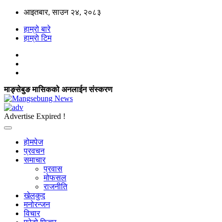
आइतबार, साउन २४, २०८३
हाम्रो बारे
हाम्राे टिम
माङ्सेबुङ मासिकको अनलाईन संस्करण
Advertise Expired !
होमपेज
प्रवचन
समाचार
प्रवास
मोफसल
राजनीति
खेलकुद
मनोरन्जन
विचार