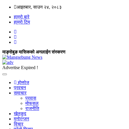
आइतबार, साउन २४, २०८३
हाम्रो बारे
हाम्राे टिम
माङ्सेबुङ मासिकको अनलाईन संस्करण
Advertise Expired !
होमपेज
प्रवचन
समाचार
प्रवास
मोफसल
राजनीति
खेलकुद
मनोरन्जन
विचार