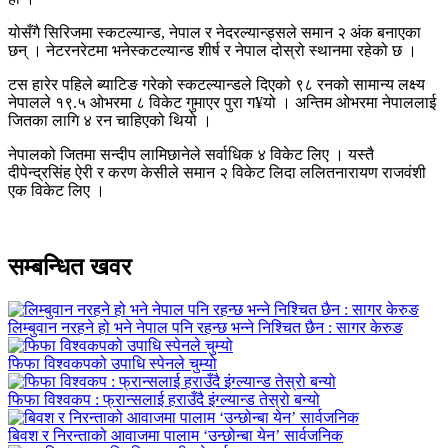
योसँगै सिरिजमा स्कटल्यान्ड, नेपाल र नेदरल्यान्ड्सले समान २ अंक बनाएका
छन् । नेटरनरेटमा भनेस्कटल्यान्ड शीर्ष र नेपाल दोस्रो स्थानमा रहेको छ ।
टस हारेर पहिले ब्याटिङ गरेको स्कटल्यान्डले दिएको ९८ रनको सामान्य लक्ष्य
नेपालले १९.५ ओभरमा ८ विकेट गुमाएर पुरा ग¥यो । अन्तिम ओभरमा नेपाललाई
जितका लागि ४ रन चाहिएको थियो ।
नेपालको जितमा सन्दीप लामिछानेले सर्वाधिक ४ विकेट लिए । यस्तै
दीपेन्द्रसिंह ऐरी र करण केसीले समान २ विकेट लिदा ललितनारायण राजवंशी
एक विकेट लिए ।
सम्बन्धित खवर
लिम्बुवान नरहने हो भने नेपाल पनि रहन्छ भन्ने निश्चित छैन : सागर केरुङ
फिफा विश्वकपको उपाधि स्पेनले चुम्यो
फिफा विश्वकप : फ्रान्सलाई हराउँदै इंग्ल्यान्ड तेस्रो बन्यो
बिवश र निरन्ताको आवाजमा पालाम ‘उन्छोन्बा येन’ सार्वजनिक