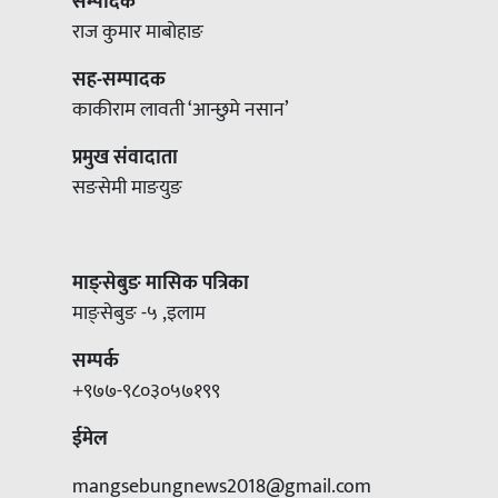
सम्पादक
राज कुमार माबोहाङ
सह-सम्पादक
काकीराम लावती ‘आन्छुमे नसान’
प्रमुख संवादाता
सङसेमी माङयुङ
माङ्सेबुङ मासिक पत्रिका
माङ्सेबुङ -५ ,इलाम
सम्पर्क
+९७७-९८०३०५७१९९
ईमेल
mangsebungnews2018@gmail.com