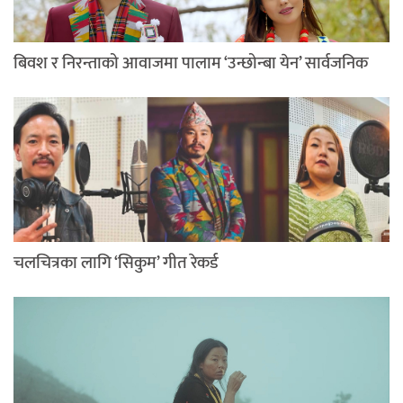
बिवश र निरन्ताको आवाजमा पालाम ‘उन्छोन्बा येन’ सार्वजनिक
चलचित्रका लागि ‘सिकुम’ गीत रेकर्ड