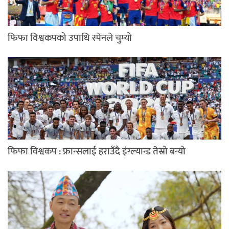
फिफा विश्वकपको उपाधि स्पेनले चुम्यो
फिफा विश्वकप : फ्रान्सलाई हराउँदै इंग्ल्यान्ड तेस्रो बन्यो