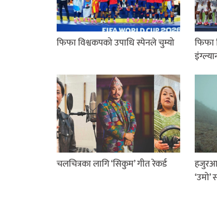
फिफा विश्वकपको उपाधि स्पेनले चुम्यो
फिफा व
इंग्ल्या
चलचित्रका लागि ‘सिकुम’ गीत रेकर्ड
हजुरआ
‘उमो’ 