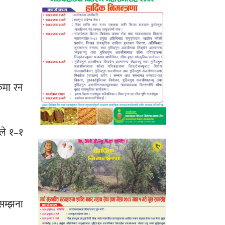
कमा रन
यले १–१
 सम्झना