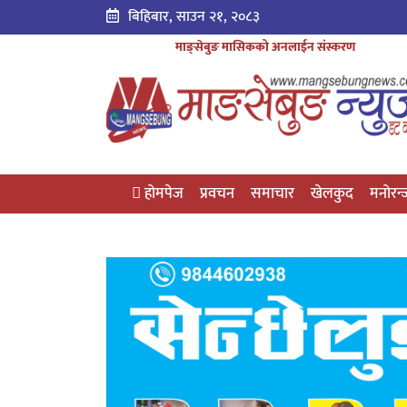
बिहिबार, साउन २१, २०८३
माङ्सेबुङ मासिकको अनलाईन संस्करण
होमपेज
प्रवचन
समाचार
खेलकुद
मनोरन