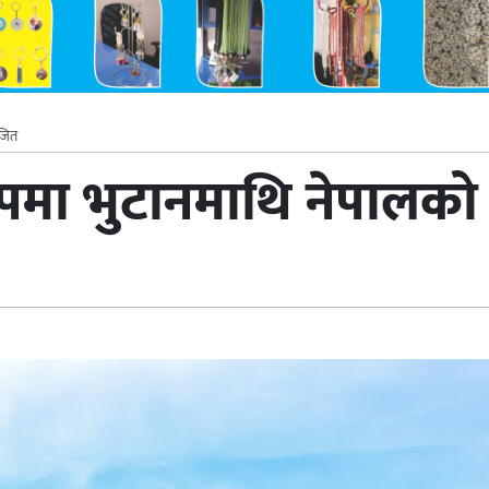
 जित
कपमा भुटानमाथि नेपालक