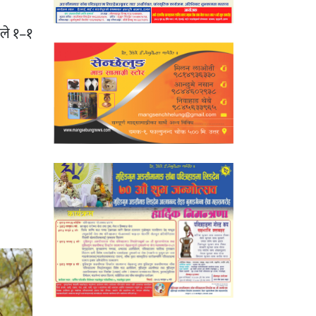
नले १–१