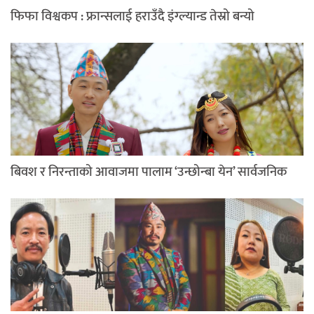
फिफा विश्वकप : फ्रान्सलाई हराउँदै इंग्ल्यान्ड तेस्रो बन्यो
बिवश र निरन्ताको आवाजमा पालाम ‘उन्छोन्बा येन’ सार्वजनिक