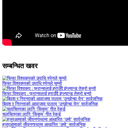
सम्बन्धित खवर
फिफा विश्वकपको उपाधि स्पेनले चुम्यो
फिफा विश्वकप : फ्रान्सलाई हराउँदै इंग्ल्यान्ड तेस्रो बन्यो
बिवश र निरन्ताको आवाजमा पालाम ‘उन्छोन्बा येन’ सार्वजनिक
चलचित्रका लागि ‘सिकुम’ गीत रेकर्ड
हजुरआमाको जीवनगाथामा आधारित ‘उमो’ सार्वजनिक