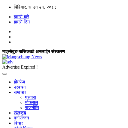
बिहिबार, साउन २१, २०८३
हाम्रो बारे
हाम्राे टिम
माङ्सेबुङ मासिकको अनलाईन संस्करण
Advertise Expired !
होमपेज
प्रवचन
समाचार
प्रवास
मोफसल
राजनीति
खेलकुद
मनोरन्जन
विचार