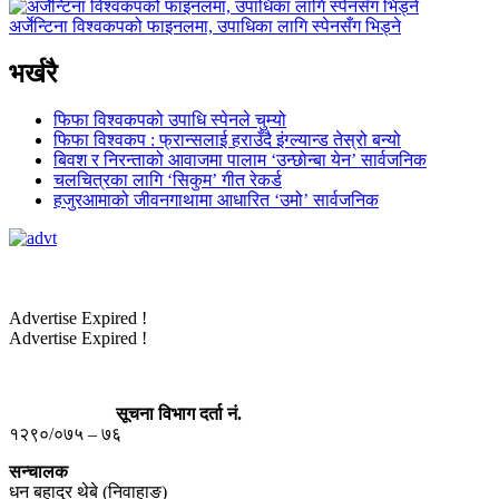
अर्जेन्टिना विश्वकपको फाइनलमा, उपाधिका लागि स्पेनसँग भिड्ने
भर्खरै
फिफा विश्वकपको उपाधि स्पेनले चुम्यो
फिफा विश्वकप : फ्रान्सलाई हराउँदै इंग्ल्यान्ड तेस्रो बन्यो
बिवश र निरन्ताको आवाजमा पालाम ‘उन्छोन्बा येन’ सार्वजनिक
चलचित्रका लागि ‘सिकुम’ गीत रेकर्ड
हजुरआमाको जीवनगाथामा आधारित ‘उमो’ सार्वजनिक
Advertise Expired !
Advertise Expired !
सूचना विभाग दर्ता नं.
१२९०/०७५ – ७६
सन्चालक
धन बहादुर थेबे (निवाहाङ)