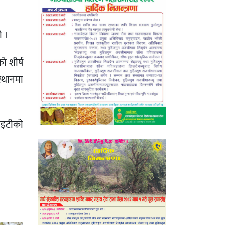
ो ।
ो शीर्ष
स्थानमा
हाइटीको