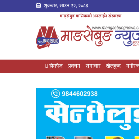
शुक्रबार, साउन २२, २०८३
माङ्सेबुङ मासिकको अनलाईन संस्करण
होमपेज
प्रवचन
समाचार
खेलकुद
मनोरन