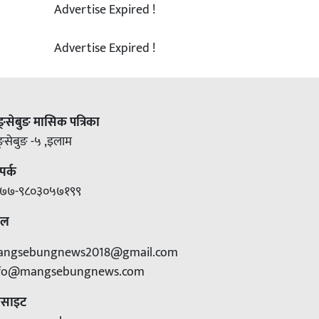
Advertise Expired !
Advertise Expired !
ङ्सेबुङ मासिक पत्रिका
ङ्सेबुङ -५ ,इलाम
पर्क
७७-९८०३०५७१९९
ेल
angsebungnews2018@gmail.com
nfo@mangsebungnews.com
बसाइट