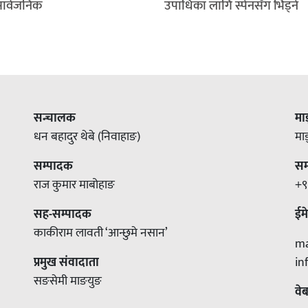
सार्वजनिक
उपाधिका लागि स्पेनसँग भिड्ने
सन्चालक
मा
धन बहादुर थेबे (निवाहाङ)
मा
सम्पादक
सम्
राज कुमार माबोहाङ
+९
सह-सम्पादक
ईम
काकीराम लावती ‘आन्छुमे नसान’
m
प्रमुख संवादाता
i
सङसेमी माङयुङ
वे