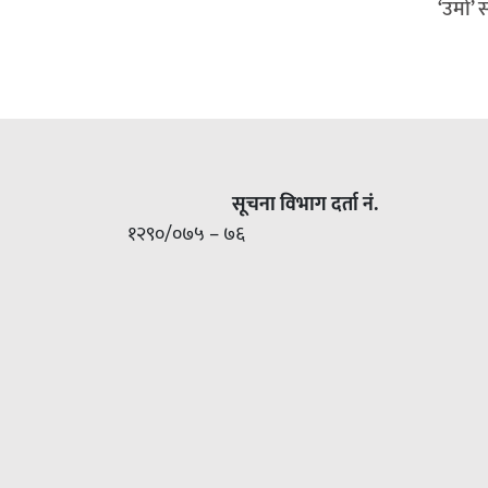
‘उमो’ 
सूचना विभाग दर्ता नं.
१२९०/०७५ – ७६