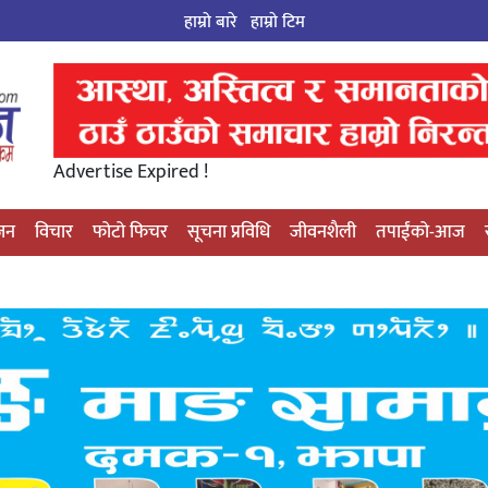
हाम्रो बारे
हाम्राे टिम
Advertise Expired !
्जन
विचार
फोटो फिचर
सूचना प्रविधि
जीवनशैली
तपाईंको-आज