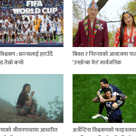
िश्वकप : फ्रान्सलाई हराउँदै
बिवश र निरन्ताको आवाजमा पा
न्ड तेस्रो बन्यो
‘उन्छोन्बा येन’ सार्वजनिक
माको जीवनगाथामा आधारित
अर्जेन्टिना विश्वकपको फाइनलमा