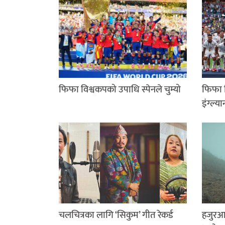
फिफा विश्वकपको उपाधि स्पेनले चुम्यो
फिफा व
इंग्ल्या
चलचित्रका लागि ‘सिकुम’ गीत रेकर्ड
हजुरआ