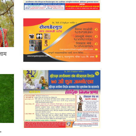
लाम
,