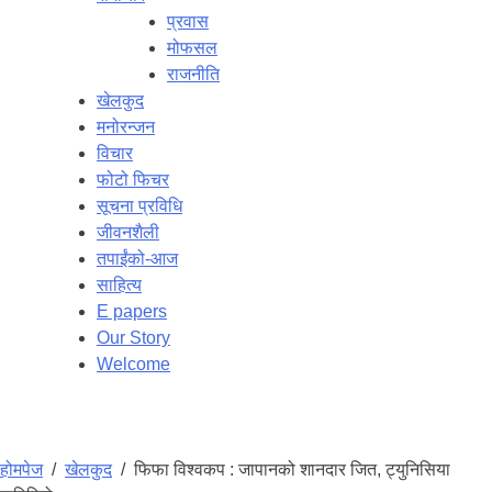
प्रवास
मोफसल
राजनीति
खेलकुद
मनोरन्जन
विचार
फोटो फिचर
सूचना प्रविधि
जीवनशैली
तपाईंको-आज
साहित्य
E papers
Our Story
Welcome
होमपेज
/
खेलकुद
/
फिफा विश्वकप : जापानको शानदार जित, ट्युनिसिया