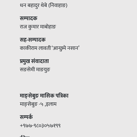
धन बहादुर थेबे (निवाहाङ)
सम्पादक
राज कुमार माबोहाङ
सह-सम्पादक
काकीराम लावती ‘आन्छुमे नसान’
प्रमुख संवादाता
सङसेमी माङयुङ
माङ्सेबुङ मासिक पत्रिका
माङ्सेबुङ -५ ,इलाम
सम्पर्क
+९७७-९८०३०५७१९९