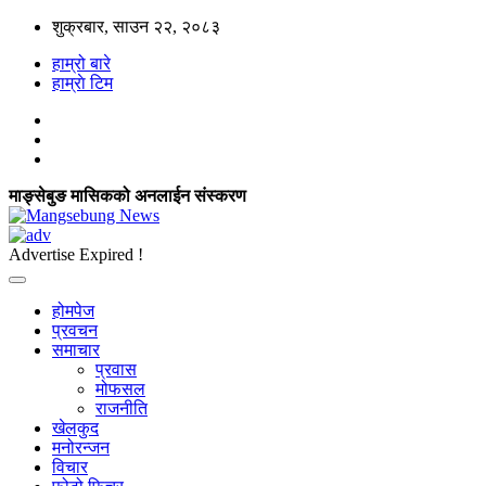
शुक्रबार, साउन २२, २०८३
हाम्रो बारे
हाम्राे टिम
माङ्सेबुङ मासिकको अनलाईन संस्करण
Advertise Expired !
होमपेज
प्रवचन
समाचार
प्रवास
मोफसल
राजनीति
खेलकुद
मनोरन्जन
विचार