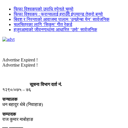
फिफा विश्वकपको उपाधि स्पेनले चुम्यो
फिफा विश्वकप : फ्रान्सलाई हराउँदै इंग्ल्यान्ड तेस्रो बन्यो
बिवश र निरन्ताको आवाजमा पालाम ‘उन्छोन्बा येन’ सार्वजनिक
चलचित्रका लागि ‘सिकुम’ गीत रेकर्ड
हजुरआमाको जीवनगाथामा आधारित ‘उमो’ सार्वजनिक
Advertise Expired !
Advertise Expired !
सूचना विभाग दर्ता नं.
१२९०/०७५ – ७६
सन्चालक
धन बहादुर थेबे (निवाहाङ)
सम्पादक
राज कुमार माबोहाङ