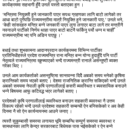
कार्यक्रममा सहभागी हुँदै उनले यस्तो बताएका हुन ।
‘मन्त्रिमा नियुक्ती हुने जानकारी पाएर सपथ ग्रहणका लागि बाटो लागेको तर
आधा बाटो पुगेपछि राज्यमन्त्रीमा मात्रै नियुक्ति हुने जानकारी पाए,’ उनले भने,
‘केही सांसदहरु मन्त्रि बन्ने जनकारी पाएर लुगा लगाएर बाटा लागे तर मन्त्रीनै
नवनाउने पार्टीको निर्णय थाहा पाएर बाटो बाटनै फर्किनु पर्यो धन्न म चाहीँ
राज्यमन्त्रीमा भए पनि अडिन पाएछु ।’
बधाई तथा शुभकामना आदानप्रदान कार्यक्रममा विभिन्न पार्टीका
प्रतिनिधीहरुले प्रदेश राज्यमन्त्रि राना मन्त्रि बन्न योग्य हुदाहुँदै पनि पार्टी
नेतृत्वले राज्यमन्त्रिमा खुम्च्याएको भन्दै राज्यमन्त्री रानाले असन्तुष्टी ब्यक्त
गरेका थिए ।
उनले आम कार्यकर्ताको असन्तुष्टिमा सान्तवन्ना दिदैे अबको समय भनेको कृषिमा
क्रान्तिको समय भएको बताए । देशमा राजनितिक क्रान्ति सकिएको भन्दै उनले
अबको समयमा नेपाली कृषि प्रणालीलाई कसरी ब्यवस्थित र ब्यवसायिक बनाउने
भन्ने बिषयमा आफु कटिवद्ध भएर लागेको बताए ।
प्रदेशको कृषि प्रणालीलाई व्यवस्थित बनाउन सहकारी ब्यवस्था नै उत्तम
विकल्प रहेको भन्दै उनले प्रदेशमा सहकारी सम्बन्धी ऐन बनिसकेको र अव केही
दिनमा नै सो ऐन कार्यन्वयनमा आउने जनाए ।
त्यस्तै सुकुम्बासी समस्या लगायत भूमि सम्बन्धि सम्पुर्ण समस्या ब्यवस्था र
सामधानका लागि केन्द्र सरकारबाट बिधेयक पास भईसकेको र ऐन बन्ने