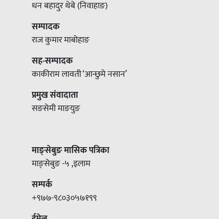
धन बहादुर थेबे (निवाहाङ)
सम्पादक
राज कुमार माबोहाङ
सह-सम्पादक
काकीराम लावती ‘आन्छुमे नसान’
प्रमुख संवादाता
सङसेमी माङयुङ
माङ्सेबुङ मासिक पत्रिका
माङ्सेबुङ -५ ,इलाम
सम्पर्क
+९७७-९८०३०५७१९९