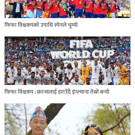
फिफा विश्वकपको उपाधि स्पेनले चुम्यो
फिफा विश्वकप : फ्रान्सलाई हराउँदै इंग्ल्यान्ड तेस्रो बन्यो