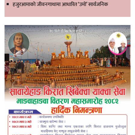
हजुरआमाको जीवनगाथामा आधारित ‘उमो’ सार्वजनिक