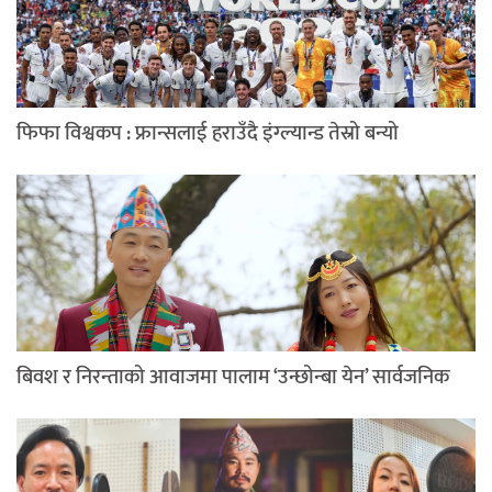
फिफा विश्वकप : फ्रान्सलाई हराउँदै इंग्ल्यान्ड तेस्रो बन्यो
बिवश र निरन्ताको आवाजमा पालाम ‘उन्छोन्बा येन’ सार्वजनिक