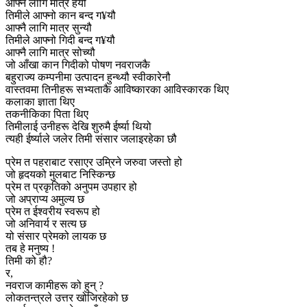
आफ्नै लागि मात्र हेर्यौ
तिमीले आफ्नो कान बन्द ग¥यौ
आफ्नै लागि मात्र सुन्यौ
तिमीले आफ्नो गिदी बन्द ग¥यौ
आफ्नै लागि मात्र सोच्यौ
जो आँखा कान गिदीको पोषण नवराजकै
बहुराज्य कम्पनीमा उत्पादन हुन्थ्यौ स्वीकारेनौ
वास्तवमा तिनीहरू सभ्यताकै आविष्कारका आविस्कारक थिए
कलाका ज्ञाता थिए
तकनीकिका पिता थिए
तिमीलाई उनीहरू देखि शुरुमै ईर्ष्या थियो
त्यही ईर्ष्याले जलेर तिमी संसार जलाइरहेका छौ
प्रेम त पहराबाट रसाएर उम्रिने जरुवा जस्तो हो
जो हृदयको मुलबाट निस्किन्छ
प्रेम त प्रकृतिको अनुपम उपहार हो
जो अप्राप्य अमुल्य छ
प्रेम त ईश्वरीय स्वरूप हो
जो अनिवार्य र सत्य छ
यो संसार प्रेमको लायक छ
तब हे मनुष्य !
तिमी को हौ?
र,
नवराज कामीहरू को हुन् ?
लोकतन्त्रले उत्तर खोजिरहेको छ