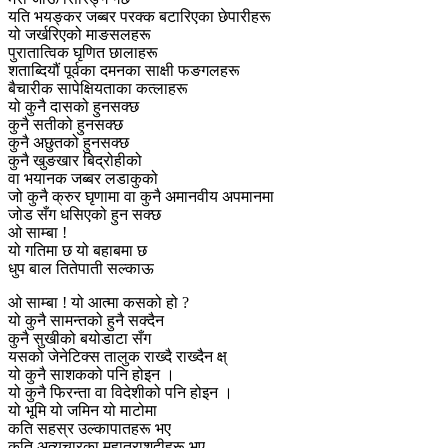
यति भयङ्कर जब्बर परक्क बटारिएका छेपारीहरू
यो जर्खरिएको माङसलहरू
पुरातात्विक घृणित छालाहरू
शताब्दियौं पूर्वका दमनका साक्षी फङगलहरू
बैचारीक सापेक्षियताका कत्लाहरू
यो कुनै दासको हुनसक्छ
कुनै सतीको हुनसक्छ
कुनै अछुतको हुनसक्छ
कुनै खुङखार बिद्रोहीको
वा भयानक जब्बर लडाकुको
जो कुनै क्रुर घृणामा वा कुनै अमानवीय अपमानमा
जोड सँग धसिएको हुन सक्छ
ओ साम्बा !
यो गतिमा छ यो बहाबमा छ
धुप बाल तितेपाती सल्काऊ
ओ साम्बा ! यो आत्मा कसको हो ?
यो कुनै सामन्तको हुनै सक्दैन
कुनै सुखीको बयोडाटा सँग
यसको जेनेटिक्स तालुक राख्दै राख्दैन क्ष्
यो कुनै साशकको पनि होइन ।
यो कुनै फिरन्ता वा विदेशीको पनि होइन ।
यो भूमि यो जमिन यो माटोमा
कति सहस्र उल्कापातहरू भए
कति अत्यचारका महात्राशदीहरू भए