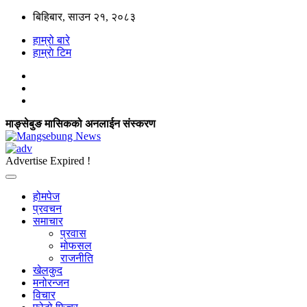
बिहिबार, साउन २१, २०८३
हाम्रो बारे
हाम्राे टिम
माङ्सेबुङ मासिकको अनलाईन संस्करण
Advertise Expired !
होमपेज
प्रवचन
समाचार
प्रवास
मोफसल
राजनीति
खेलकुद
मनोरन्जन
विचार