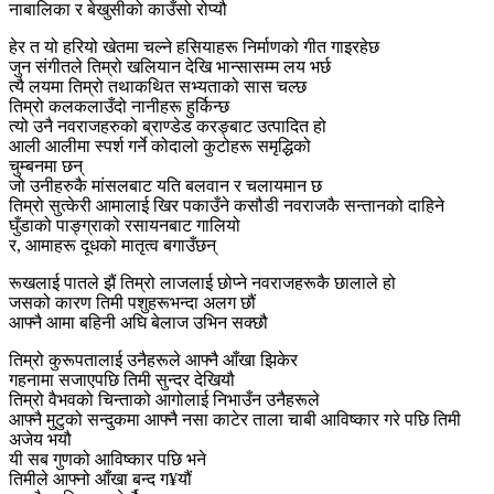
नाबालिका र बेखुसीको काउँसो रोप्यौ
हेर त यो हरियो खेतमा चल्ने हसियाहरू निर्माणको गीत गाइरहेछ
जुन संगीतले तिम्रो खलियान देखि भान्सासम्म लय भर्छ
त्यै लयमा तिम्रो तथाकथित सभ्यताको सास चल्छ
तिम्रो कलकलाउँदो नानीहरू हुर्किन्छ
त्यो उनै नवराजहरुको ब्राण्डेड करङ्बाट उत्पादित हो
आली आलीमा स्पर्श गर्ने कोदालो कुटोहरू समृद्धिको
चुम्बनमा छन्
जो उनीहरुकै मांसलबाट यति बलवान र चलायमान छ
तिम्रो सुत्केरी आमालाई खिर पकाउँने कसौडी नवराजकै सन्तानको दाहिने
घुँडाको पाङ्ग्राको रसायनबाट गालियो
र, आमाहरू दूधको मातृत्व बगाउँछन्
रूखलाई पातले झैं तिम्रो लाजलाई छोप्ने नवराजहरूकै छालाले हो
जसको कारण तिमी पशुहरूभन्दा अलग छौं
आफ्नै आमा बहिनी अघि बेलाज उभिन सक्छौ
तिम्रो कुरूपतालाई उनैहरूले आफ्नै आँखा झिकेर
गहनामा सजाएपछि तिमी सुन्दर देखियौ
तिम्रो वैभवको चिन्ताको आगोलाई निभाउँन उनैहरूले
आफ्नै मुटुको सन्दुकमा आफ्नै नसा काटेर ताला चाबी आविष्कार गरे पछि तिमी
अजेय भयौ
यी सब गुणको आविष्कार पछि भने
तिमीले आफ्नो आँखा बन्द ग¥यौं