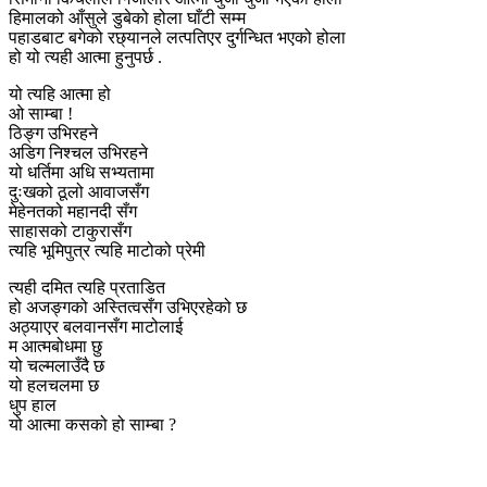
हिमालको आँसुले डुबेको होला घाँटी सम्म
पहाडबाट बगेको रछ्यानले लत्पतिएर दुर्गन्धित भएको होला
हो यो त्यही आत्मा हुनुपर्छ .
यो त्यहि आत्मा हो
ओ साम्बा !
ठिङ्ग उभिरहने
अडिग निश्चल उभिरहने
यो धर्तिमा अधि सभ्यतामा
दुःखको ठूलो आवाजसँग
मेहेनतको महानदी सँग
साहासको टाकुरासँग
त्यहि भूमिपुत्र त्यहि माटोको प्रेमी
त्यही दमित त्यहि प्रताडित
हो अजङ्गको अस्तित्वसँग उभिएरहेको छ
अठ्याएर बलवानसँग माटोलाई
म आत्मबोधमा छु
यो चल्मलाउँदै छ
यो हलचलमा छ
धुप हाल
यो आत्मा कसको हो साम्बा ?