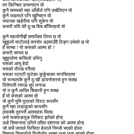
तर किन्चित डगमगाएन यो
कुनै समयको महा आँधीले पनि उखेलिएन यो
कुनै जडताले पनि खुम्चिएन यो
भयानक खडेरीमा पनि सुकेन यो
कसरी यति धेरै दुःख बिच बाँचिरहयो यो
कुनै महायोगीझैं समाधिमा लिप्त छ यो
खुकुलो माटोलाई कस्सेर अठ्याउँदै ठिङ्ग उभेको छ यो
हँ साम्बा ! यो कसको आत्मा हो ?
कसरी सम्भव छ
खुकुलोमा कसिलो उभिनु
यसको आयु हेर्दा
यसको पौरख पर्गेल्दा
यसका पट्पटी फुटेका कुर्कुचाका मानचित्रमा
यो सभ्यताकै कुनै दुःखी डायनोसरस हुन सक्छ
तितेपाती ल्याऊ धुप लगाऊ
यो त कुनै आदिम शिकारी हुन सक्छ
हँ यो कसको आत्मा हो
यो कुनै भुमि पुत्रको विराट रूपसँग
कुनै महा लडाकुको कायसँग
ठ्याक्कै दुरुस्तै आत्माहरू मिल्छ
उभो फक्ताङलुङ तिरैबाट झरेको होस्
उधो सिमानामा उभिने दमित दशगजा को आत्मा होस्
जो सधैं जातले थिचिएर हेलाले निम्जो भएको होला
सिमाना किचलोले गिजोलोर आत्मा धुजा धुजा भएको होला