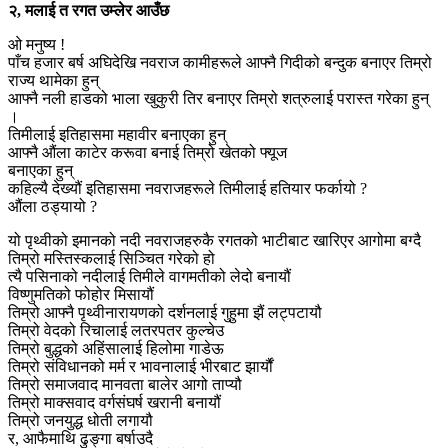
२, मलाई त रगत उम्लेर आउँछ
ओ मनुष्य !
पाँच हजार बर्ष अघिदेखि नवराज कामीहरूले आफ्नै गिदीको बन्दुक बनाएर तिम्रो
राज्य थामेका हुन्
आफ्नै नली हाडको भाला खुकुरी तिर बनाएर तिम्रो शत्रुलाई परास्त गरेका हुन्
।
तिमीलाई इतिहासमा महावीर बनाएका हुन्
आफ्नै औंला काटेर करूवा बनाई तिम्रो खेतको फ्यूज
बनाएका हुन्
कहिल्यै देख्यौं इतिहासमा नवराजहरूले तिमीलाई हतियार फर्कायो ?
औंला ठड्यायो ?
यो पृथ्वीको इमानको नदी नवराजहरुकै रगतको भाटीबाट खारिएर आगोमा बग्दै
तिम्रो मस्तिस्कलाई सिञ्चित गरेको हो
त्यै पसिनाको नदीलाई तिमीले वागमतीको लेदो बनायौं
विष्णुमतिको फोहोर मिसायौं
तिम्रो आफ्नै पृथ्वीनारायणको दर्शनलाई गुहुमा झैं लट्पटायौ
तिम्रो वेदको रिचालाई लतरपतर कुल्चेउ
तिम्रो बुद्धको अहिंसालाई हिलोमा गाडेऊ
तिम्रो संविधानको मर्म र भावनालाई भीरबाट झार्यौं
तिम्रो समाजवाद मानवता बालेर आगो ताप्यौ
तिम्रो माक्सवाद वर्गसंघर्ष खरानी बनायौं
तिम्रो जनयुद्ध धोती लगायौ
र, आफैमाथि ढुङ्गा बर्षाउदै