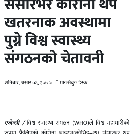
संसारभर कोरोना थप
खतरनाक अवस्थामा
पुग्ने विश्व स्वास्थ्य
संगठनको चेतावनी
शनिबार, असार ०६, २०७७
माङसेबुङ डेस्क
एजेन्सी /
विश्व स्वास्थ्य संगठन (WHO)ले विश्व महामारीको
रुपमा फैलिएको कोरोना भाइरस(कोभिड–१९) संसारभर थप