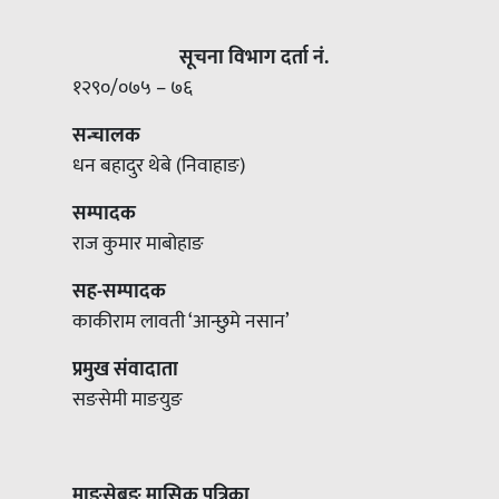
सूचना विभाग दर्ता नं.
१२९०/०७५ – ७६
सन्चालक
धन बहादुर थेबे (निवाहाङ)
सम्पादक
राज कुमार माबोहाङ
सह-सम्पादक
काकीराम लावती ‘आन्छुमे नसान’
प्रमुख संवादाता
सङसेमी माङयुङ
माङ्सेबुङ मासिक पत्रिका