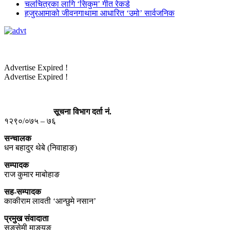
चलचित्रका लागि ‘सिकुम’ गीत रेकर्ड
हजुरआमाको जीवनगाथामा आधारित ‘उमो’ सार्वजनिक
Advertise Expired !
Advertise Expired !
सूचना विभाग दर्ता नं.
१२९०/०७५ – ७६
सन्चालक
धन बहादुर थेबे (निवाहाङ)
सम्पादक
राज कुमार माबोहाङ
सह-सम्पादक
काकीराम लावती ‘आन्छुमे नसान’
प्रमुख संवादाता
सङसेमी माङयुङ