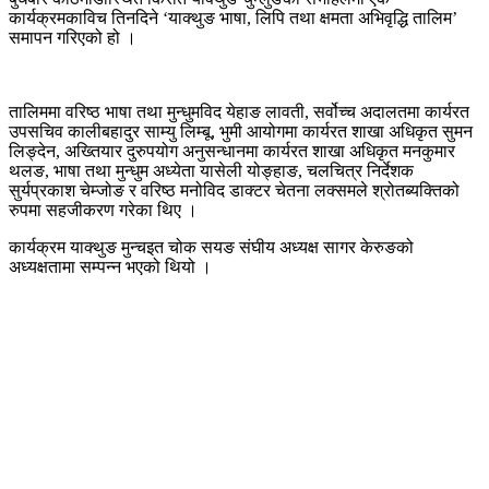
कार्यक्रमकाविच तिनदिने ‘याक्थुङ भाषा, लिपि तथा क्षमता अभिवृद्धि तालिम’
समापन गरिएको हो ।
तालिममा वरिष्ठ भाषा तथा मुन्धुमविद येहाङ लावती, सर्वोच्च अदालतमा कार्यरत
उपसचिव कालीबहादुर साम्यु लिम्बू, भुमी आयोगमा कार्यरत शाखा अधिकृत सुमन
लिङ्देन, अख्तियार दुरुपयोग अनुसन्धानमा कार्यरत शाखा अधिकृत मनकुमार
थलङ, भाषा तथा मुन्धुम अध्येता यासेली योङ्हाङ, चलचित्र निर्देशक
सुर्यप्रकाश चेम्जोङ र वरिष्ठ मनोविद डाक्टर चेतना लक्समले श्रोतब्यक्तिको
रुपमा सहजीकरण गरेका थिए ।
कार्यक्रम याक्थुङ मुन्चइत चोक सयङ संघीय अध्यक्ष सागर केरुङको
अध्यक्षतामा सम्पन्न भएको थियो ।