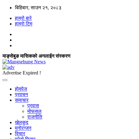
बिहिबार, साउन २१, २०८३
हाम्रो बारे
हाम्राे टिम
माङ्सेबुङ मासिकको अनलाईन संस्करण
Advertise Expired !
होमपेज
प्रवचन
समाचार
प्रवास
मोफसल
राजनीति
खेलकुद
मनोरन्जन
विचार