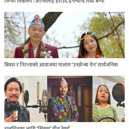
फिफा विश्वकप : फ्रान्सलाई हराउँदै इंग्ल्यान्ड तेस्रो बन्यो
बिवश र निरन्ताको आवाजमा पालाम ‘उन्छोन्बा येन’ सार्वजनिक
चलचित्रका लागि ‘सिकुम’ गीत रेकर्ड