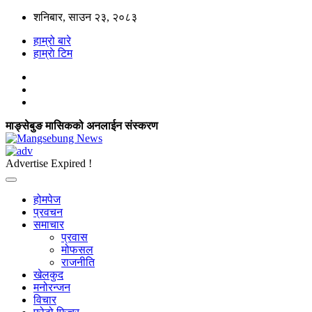
शनिबार, साउन २३, २०८३
हाम्रो बारे
हाम्राे टिम
माङ्सेबुङ मासिकको अनलाईन संस्करण
Advertise Expired !
होमपेज
प्रवचन
समाचार
प्रवास
मोफसल
राजनीति
खेलकुद
मनोरन्जन
विचार