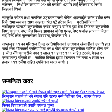
निशान लिम्बूले एक एक गोल गर्दा योगेश गुरुङ र विकास थुलुङले गोल गर्न
सकेनन् । निर्धारित समयमा २/२ को बराबरी भएपछि टाई ब्रेकरबाट निर्णय
लिइएको थियो ।
संस्कृति पर्यटन तथा नागरिक उड्डयनमन्त्री योगेश भट्टराईले समेत दर्शक बनेर
निकै रोमाञ्चकका साथ फाइनल खेल पूरै हेरेका थिए । प्रतियोगिताको
सर्बोत्कृष्ट खेलाडी सुनसरीका प्रवेश दनुवार घोषित हुदा बेष्ट डिफेन्स सुनसरीकै
विष्णु सुनुवार, वेष्ट मिड फिल्ड झापाका योगेश गुरुङ, वेष्ट फर्वाड झापाका मिलन
राई, वेष्ट कोच सुनसरीका विश्वबन्धु पोखरेल बने ।
ताप्लेजुङ ११ का मनिराज लिम्बू प्रतियोगिताको उदयमान खेलाडीको उपाधि हात
पार्दा उच्च गोलकर्ता प्रतियोगिता भर ४ गोल गरेका सुनसरीका यानिक ओना बने
। जीत सँगै सुनसरीले नगद ३ लाख ११ हजार १११ सहित ट्रफी, मेडल र
प्रमाणपत्र पाएको छ । साविक विजेता झापा रेडस्टार भने नगद १ लाख ५१
हजार १११ रुपैँया सहित उपविजेता मात्र बन्यो ।
सम्बन्धित खवर
लिम्बुवान नरहने हो भने नेपाल पनि रहन्छ भन्ने निश्चित छैन : सागर केरुङ
फिफा विश्वकपको उपाधि स्पेनले चुम्यो