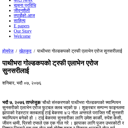
फोटो फिचर
सूचना प्रविधि
जीवनशैली
तपाईंको-आज
साहित्य
E papers
Our Story
Welcome
होमपेज
/
खेलकुद
/
पाथीभरा गोल्डकपको ट्रफी एलाभेन एरोज सुनसरीलाई
पाथीभरा गोल्डकपको ट्रफी एलाभेन एरोज
सुनसरीलाई
शनिबार, भदौ ०७, २०७६
भदौ ७, २०७६ ताप्लेजुङ/
चौथो संस्करणको पाथीभरा गोल्डकपको च्याम्पियन
सुनसरीको एलाभेन एरोज फुटबल क्लब भएको छ । शुक्रबार सम्पन्न फाइनलमा
झापाको रेडस्टार क्लबलाई टाई बेकरमा ४/२ गोल अन्तरले पराजित गर्दै सुनसरी
च्याम्पियन बनेको हो । टाई बेकरमा सुनसरीका लागि उमेश कार्की, रुपेश केसी,
जीवन धामी, प्रिसो एप्सले एक एक गोल गरे । झापाका लागि पुजन उभरकोटी र