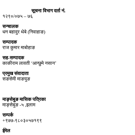
सूचना विभाग दर्ता नं.
१२९०/०७५ – ७६
सन्चालक
धन बहादुर थेबे (निवाहाङ)
सम्पादक
राज कुमार माबोहाङ
सह-सम्पादक
काकीराम लावती ‘आन्छुमे नसान’
प्रमुख संवादाता
सङसेमी माङयुङ
माङ्सेबुङ मासिक पत्रिका
माङ्सेबुङ -५ ,इलाम
सम्पर्क
+९७७-९८०३०५७१९९
ईमेल