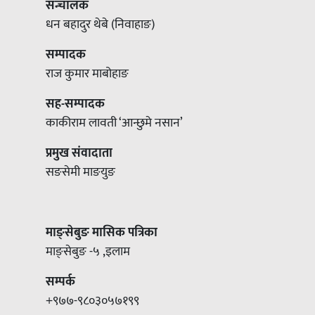
सन्चालक
धन बहादुर थेबे (निवाहाङ)
सम्पादक
राज कुमार माबोहाङ
सह-सम्पादक
काकीराम लावती ‘आन्छुमे नसान’
प्रमुख संवादाता
सङसेमी माङयुङ
माङ्सेबुङ मासिक पत्रिका
माङ्सेबुङ -५ ,इलाम
सम्पर्क
+९७७-९८०३०५७१९९