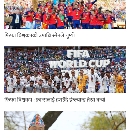
फिफा विश्वकपको उपाधि स्पेनले चुम्यो
फिफा विश्वकप : फ्रान्सलाई हराउँदै इंग्ल्यान्ड तेस्रो बन्यो