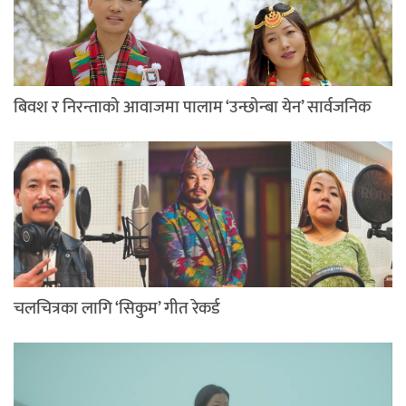
बिवश र निरन्ताको आवाजमा पालाम ‘उन्छोन्बा येन’ सार्वजनिक
चलचित्रका लागि ‘सिकुम’ गीत रेकर्ड