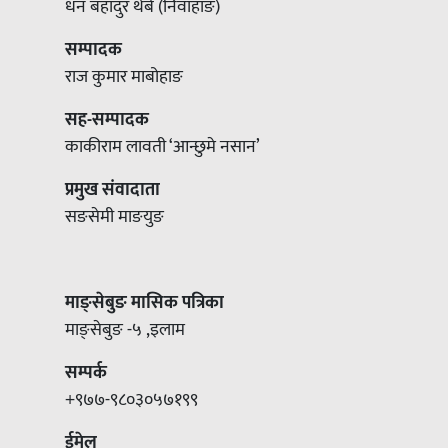
धन बहादुर थेबे (निवाहाङ)
सम्पादक
राज कुमार माबोहाङ
सह-सम्पादक
काकीराम लावती ‘आन्छुमे नसान’
प्रमुख संवादाता
सङसेमी माङयुङ
माङ्सेबुङ मासिक पत्रिका
माङ्सेबुङ -५ ,इलाम
सम्पर्क
+९७७-९८०३०५७१९९
ईमेल