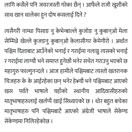
लागि कसैले पनि जवरजस्ती गरेका छैन् । आफैले राजी खुशीको
साथ खान थालेका हुन दोष कसलाई दिने ?
त्यसैगरी नाम्धा पिसाङ नु केभेन्बाल्ले कुजोङ नु कुबान्ओ मेला
सेम्मिन्ने खेल्ले कुजङनु कुबान्ओ केलासीगर केमेगीरो । अर्थात
पश्चिम दिशाबाट आउँनेको भनाई र गराईमा नलाग्नु त्यसको भनाई
र गराईमा लाग्यौ भने समाप्त हुनेछौ भनेर सचेत गराउनु भएको छ
महागुरु फाल्गुनन्दले । आज हामीले पश्चिमबाट त्यस्तो खतरानक
चिजहरु के के आईरहेका छन् भनेर हे¥यौ भने पश्चिमबाट आएको
खस पर्वते भाषाले यहाँको स्थानीय आदिवासीहरुको
मातृभाषाहरुलाई खर्लप्पै खाई सिध्याएको छ । थोर बहुत बचेका
मातृभाषाहरु पनि पश्चिमबाटै आएको अंग्रेजी भाषाले सेकेण्ड
सेकेण्डमा निलिरहेकोछ ।