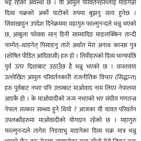
भई रहेको अवस्था छ । यी आमुल परिवर्तनहरुलाई माङगेन्ना
दिव्य चक्रको अर्कोे पाटोको रुपमा बुझनु सत्य हुनेछ ।
सिवाखाहुन उपदेश दिनेक्रममा महागुरु फाल्गुनन्दले भन्नु भएको
छ, आबुला फोक्वा सान् हिनी साम्मादिङ माङलक्किन तान्दी
नाम्गेत्–थाङगेत् पिसाङनु तारो अर्थात मेरा अनाथ कान्छा पुत्र
(शोषित पीडित आदिवासी) हरु हो । तिमीहरुको दिव्य भाग्यपछि
पुर्व उतर दिशाबाट उठाउँछ है भन्नु भएको छ । वास्तवमा
उल्लेखित आमुल परिवर्तनकारी राजनीतिक विचार (सिद्धान्त)
हरु पूर्वबाट नभए पनि उत्तरबाट माओवाद नाम लिएर नेपालमा
आएकै हो । के माओवादीको जन्म नभएको भए संघीय गणतन्त्र
नेपाल सरकार सम्भव हुने थियो ? आजका यी यावत परिवर्तन
उपलब्धीहरुमा माओवादीको योगदान रहेको छ । महागुरु
फाल्गुनन्दले तागेरा निङवाभु माङगेका दिव्य चक्र मात्र भन्नु