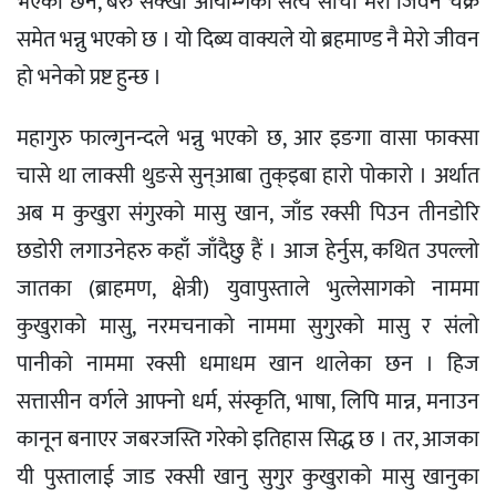
भएको छैन, बरु सेक्खा आयाम्गेका सत्य साँचो मेरो जिवन चक्र
समेत भन्नु भएको छ । यो दिब्य वाक्यले यो ब्रहमाण्ड नै मेरो जीवन
हो भनेको प्रष्ट हुन्छ ।
महागुरु फाल्गुनन्दले भन्नु भएको छ, आर इङगा वासा फाक्सा
चासे था लाक्सी थुङसे सुन्आबा तुक्इबा हारो पोकारो । अर्थात
अब म कुखुरा संगुरको मासु खान, जाँड रक्सी पिउन तीनडोरि
छडोरी लगाउनेहरु कहाँ जाँदैछु हैं । आज हेर्नुस, कथित उपल्लो
जातका (ब्राहमण, क्षेत्री) युवापुस्ताले भुत्लेसागको नाममा
कुखुराको मासु, नरमचनाको नाममा सुगुरको मासु र संलो
पानीको नाममा रक्सी धमाधम खान थालेका छन । हिज
सत्तासीन वर्गले आफ्नो धर्म, संस्कृति, भाषा, लिपि मान्न, मनाउन
कानून बनाएर जबरजस्ति गरेको इतिहास सिद्ध छ । तर, आजका
यी पुस्तालाई जाड रक्सी खानु सुगुर कुखुराको मासु खानुका