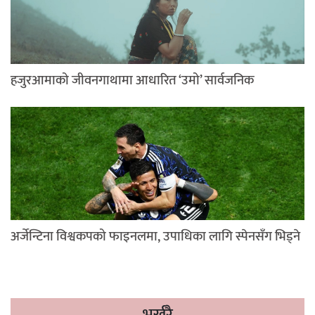
हजुरआमाको जीवनगाथामा आधारित ‘उमो’ सार्वजनिक
अर्जेन्टिना विश्वकपको फाइनलमा, उपाधिका लागि स्पेनसँग भिड्ने