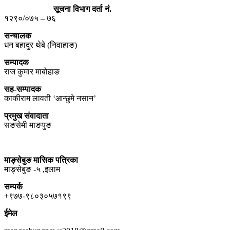
सूचना विभाग दर्ता नं.
१२९०/०७५ – ७६
सन्चालक
धन बहादुर थेबे (निवाहाङ)
सम्पादक
राज कुमार माबोहाङ
सह-सम्पादक
काकीराम लावती ‘आन्छुमे नसान’
प्रमुख संवादाता
सङसेमी माङयुङ
माङ्सेबुङ मासिक पत्रिका
माङ्सेबुङ -५ ,इलाम
सम्पर्क
+९७७-९८०३०५७१९९
ईमेल