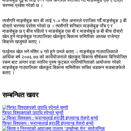
माङसेबुङ दूई बी लाई २–१ गोल अन्तरले पराजित गर्दै माङसेबुङ एक ए दोश्रो
चरणमा प्रबेश गरेको छ ।
त्यसैगरि माङ्सेबुङ चार बी लाई १–० गोल अन्तरले पराजित गर्दै माङ्सेबुङ ३ बी
दोस्रो चरणमा प्रवेश गरेको छ । त्यसैगरि शनिबार माङसेबुङ पाँच ए र
माङसेबुङ छ ए बीच पहिलो र माङसेबुङ एक बी र माङसेबुङ छ बी बीच दोस्रो
खेल हुने माङ्सेबुङ गाउपालिका खेलकुद बिकास समितीका अध्यक्ष राजेन्द्र
बिक्रम खजुमले बताए् ।
फाईनल खेल भने मंशिर ४ गते हुने उनले बताए । माङ्सेबुङ गाउपालिकाले
आर्थिक बर्ष २०७६ ७७ को कार्ययोजनाले खेलकुद बिकास शीर्षकमा बिनियोजित
रकम बाट अन्तर वडा स्तरिय पुरुष फुट्बल प्रतियोगिताको आयोजना गरेको
माङ्सेबुङ गाउपालिका खेलकुद बिकास समितीका सचिव धडकन सङबाङफेले
बताए ।
सम्बन्धित खवर
फिफा विश्वकपको उपाधि स्पेनले चुम्यो
फिफा विश्वकप : फ्रान्सलाई हराउँदै इंग्ल्यान्ड तेस्रो बन्यो