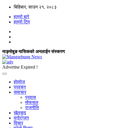
बिहिबार, साउन २१, २०८३
हाम्रो बारे
हाम्राे टिम
माङ्सेबुङ मासिकको अनलाईन संस्करण
Advertise Expired !
होमपेज
प्रवचन
समाचार
प्रवास
मोफसल
राजनीति
खेलकुद
मनोरन्जन
विचार