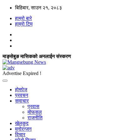
बिहिबार, साउन २१, २०८३
हाम्रो बारे
हाम्राे टिम
माङ्सेबुङ मासिकको अनलाईन संस्करण
Advertise Expired !
होमपेज
प्रवचन
समाचार
प्रवास
मोफसल
राजनीति
खेलकुद
मनोरन्जन
विचार