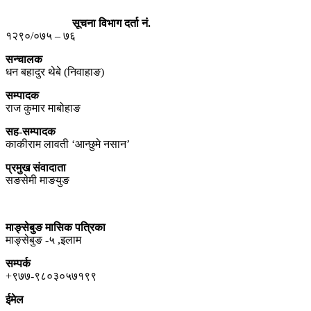
सूचना विभाग दर्ता नं.
१२९०/०७५ – ७६
सन्चालक
धन बहादुर थेबे (निवाहाङ)
सम्पादक
राज कुमार माबोहाङ
सह-सम्पादक
काकीराम लावती ‘आन्छुमे नसान’
प्रमुख संवादाता
सङसेमी माङयुङ
माङ्सेबुङ मासिक पत्रिका
माङ्सेबुङ -५ ,इलाम
सम्पर्क
+९७७-९८०३०५७१९९
ईमेल