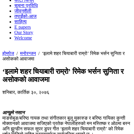
फोटो फिचर
सूचना प्रविधि
जीवनशैली
तपाईंको-आज
साहित्य
E papers
Our Story
Welcome
होमपेज
/
मनोरन्जन
/
‘इलामे शहर चियाबारी राम्रो’ रिमेक भर्सन सुनिता र
असोकको आवाजमा
‘इलामे शहर चियाबारी राम्रो’ रिमेक भर्सन सुनिता र
असोकको आवाजमा
शनिबार, कार्तिक ३०, २०७६
आन्छुमे नसान
माङसेबुङ/बरिष्ठ गायक तथा संगीतकार बुलु मुकारुङ र बरिष्ठ गायिका कुन्ती
मोक्तानको आवाजमा सजिएको प्रतेक नेपालीहरुको मन मस्तिष्क र ओठमा बस्न
अनि झुन्डीन सफल सुपर डुपर गीत ‘इलामे शहर चियाबारी राम्रो’ को रिमेक