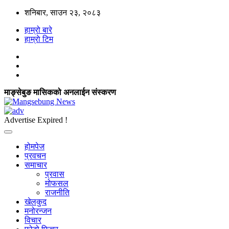
शनिबार, साउन २३, २०८३
हाम्रो बारे
हाम्राे टिम
माङ्सेबुङ मासिकको अनलाईन संस्करण
Advertise Expired !
होमपेज
प्रवचन
समाचार
प्रवास
मोफसल
राजनीति
खेलकुद
मनोरन्जन
विचार