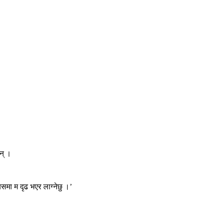
ुन् ।
्यसमा म दृढ भएर लाग्नेछु ।’