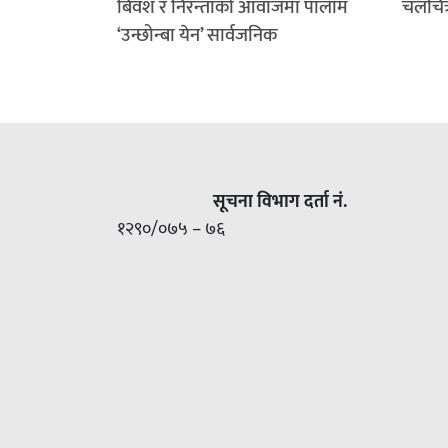
बिवश र निरन्ताको आवाजमा पालाम
चलचित्
‘उन्छोन्बा येन’ सार्वजनिक
सूचना विभाग दर्ता नं.
१२९०/०७५ – ७६