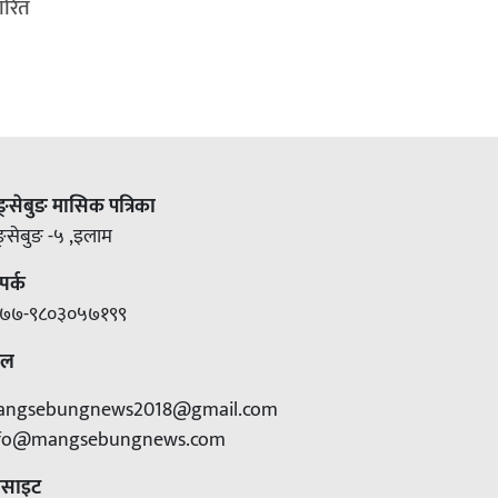
ारित
ङ्सेबुङ मासिक पत्रिका
ङ्सेबुङ -५ ,इलाम
पर्क
७७-९८०३०५७१९९
ेल
angsebungnews2018@gmail.com
nfo@mangsebungnews.com
बसाइट