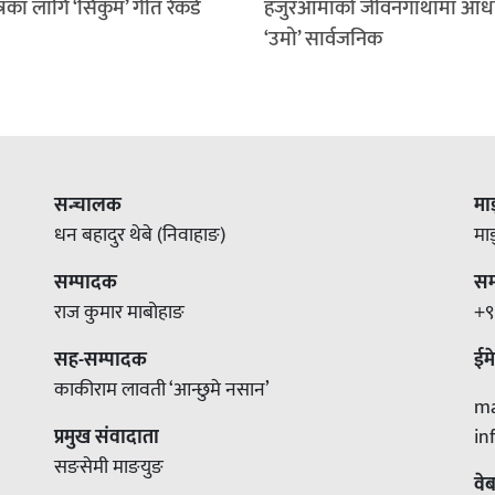
रका लागि ‘सिकुम’ गीत रेकर्ड
हजुरआमाको जीवनगाथामा आध
‘उमो’ सार्वजनिक
सन्चालक
मा
धन बहादुर थेबे (निवाहाङ)
मा
सम्पादक
सम्
राज कुमार माबोहाङ
+९
सह-सम्पादक
ईम
काकीराम लावती ‘आन्छुमे नसान’
m
प्रमुख संवादाता
i
सङसेमी माङयुङ
वे