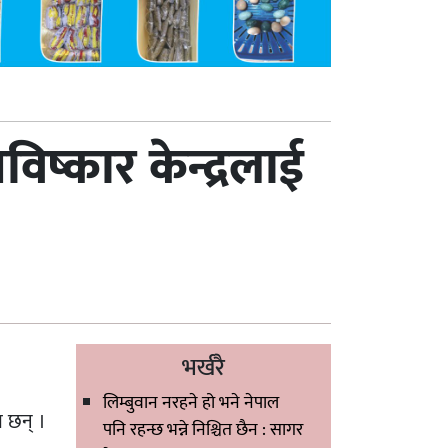
ष्कार केन्द्रलाई
भर्खरै
लिम्बुवान नरहने हो भने नेपाल
ा छन् ।
पनि रहन्छ भन्ने निश्चित छैन : सागर