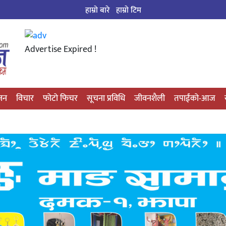
हाम्रो बारे
हाम्राे टिम
Advertise Expired !
्जन
विचार
फोटो फिचर
सूचना प्रविधि
जीवनशैली
तपाईंको-आज