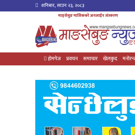
शनिबार, साउन २३, २०८३
माङ्सेबुङ मासिकको अनलाईन संस्करण
होमपेज
प्रवचन
समाचार
खेलकुद
मनोरन