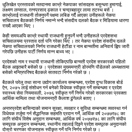
धुलिखेल प्रस्तावको मतदानमा काभ्रे नेकपाका सांसदहरू बसुन्धरा हुमागाई,
लक्ष्मण लम्साल, रत्नप्रसाद ढकाल र चन्द्रबहादुर लामा तटस्थ बसे ।
काभ्रेलाई राजधानी तोक्नुपर्ने पक्षमा लबिङ गर्दै आएका उनीहरूले नेकपा
सचिवालय बैठकको निर्णय नमान्ने भन्दै संसदीय दलको बैठक र मिडियामा धारणा
राख्दै आएका थिए ।
केही समयअघि काभ्रे स्थायी राजधानी हुनुपर्ने भन्दै उनीहरूले प्रदेशसभा
सचिवालयमा प्रस्ताव दर्ता पनि गरेका थिए । तर नेकपा प्रदेश संसदीय दलले
नेकपा सचिवालयको निर्णय राजधानी हेटौंडा र नाम बाग्मतीमा अनिवार्य ह्विप जारी
गरेपछि उनीहरू पार्टी निर्णय मान्न बाध्य भए ।
प्रदेशको नाम र स्थायी राजधानी तोकिएपछि बाग्मती प्रदेश सरकारको पहिलो
बैठक आइतबारै बसेको छ । प्रदेशका मुख्यमन्त्री डोरमणि पौडेलको अध्यक्षतामा
बसेको मन्त्रिपरिषद बैठकले सातवटा निर्णय गरेको छ ।
बैठकले घरेलु तथा साना उद्योग कार्यालय सम्बन्धमा, प्रदेश दुग्ध विकास बोर्ड
ऐन, २०७५ लाई संशोधन गर्न बनेको विधेयक स्वीकृत गर्ने सम्बन्धमा र प्रदेश
स्वास्थ्य सेवा नियमावली, २०७६ स्वीकृत गर्ने निर्णय गरेको सरकारका प्रवक्ता
आर्थिक मामिला तथा योजनामन्त्री कैलाश ढुंगेलले बताए ।
अन्तरप्रदेश बासिन्दाको समान सुरक्षा, व्यवहार र सुविधा सम्बन्धमा व्यवस्था गर्न
विधेयक तर्जुमा गर्न सैद्धान्तिक सहमति प्रदान गर्ने, आर्थिक वर्ष २०७७र७८ का
लागि संघीय विशेष अनुदान सम्बन्धमा, आर्थिक वर्ष २०७७र७८ का लागि संघीय
समपूरक अनुदान सम्बन्धमा, स्थानीय तहलाई दिइने प्रदेश समपूरक अनुदानको
दोस्रो चरणका योजनाहरू स्वीकृत गर्ने पनि निर्णय गरेको छ ।