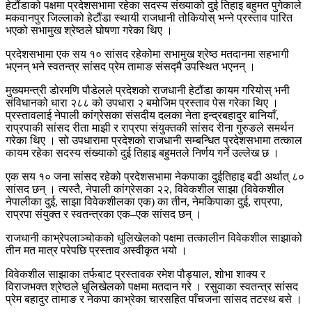
हेटौंडाको पक्षमा प्रदेशसभामा रहेका सदस्य संख्याको दुई तिहाइ बहुमत पुगेकाले
मकवानपुर जिल्लाको हेटौंडा स्थायी राजधानी तोकियोस् भन्ने प्रस्ताव पारित
भएको सभामुख श्रेष्ठले घोषणा गरेका थिए ।
प्रदेशसभामा एक सय १० सांसद रहेकोमा सभामुख श्रेष्ठ मतदानमा सहभागी
भएनन् भने स्वतन्त्र सांसद प्रेम तामाङ संसद्मै उपस्थित भएनन् ।
मुख्यमन्त्री डोरमणि पौडेलले प्रदेशको राजधानी हेटौंडा कायम गरियोस् भनी
संविधानको धारा २८८ को उपधारा २ बमोजिम प्रस्ताव पेस गरेका थिए ।
प्रस्तावलाई नेपाली कांग्रेसका संसदीय दलका नेता इन्द्रबहादुर बानियाँ,
राप्रपाकी सांसद रीता माझी र राप्रपा संयुक्तकी सांसद रीना गुरुङले समर्थन
गरेका थिए । सो उपधारामा प्रदेशको राजधानी सम्बन्धित प्रदेशसभामा तत्काल
कायम रहेका सदस्य संख्याको दुई तिहाइ बहुमतले निर्णय गर्ने उल्लेख छ ।
एक सय १० जना सांसद रहेको प्रदेशसभामा नेकपाका दुईतिहाइ बढी अर्थात् ८०
सांसद छन् । त्यस्तै, नेपाली कांग्रेसका २२, विवेकशील साझा (विवेकशील
नेपालीका दुई, साझा विवेकशीलका एक) का तीन, नेमकिपाका दुई, राप्रपा,
राप्रपा संयुक्त र स्वतन्त्रका एक–एक सांसद छन् ।
राजधानी काभ्रेपलाञ्चोकको धुलिखेलको पक्षमा तत्कालीन विवेकशील साझाको
तीन मत मात्र परेपछि प्रस्ताव अस्वीकृत भयो ।
विवेकशील साझाका तर्फबाट प्रस्तावक रमेश पौड्याल, शोभा शाक्य र
विराजभक्त श्रेष्ठले धुलिखेलको पक्षमा मतदान गरे । रसुवाका स्वतन्त्र सांसद
प्रेम बहादुर तामाङ र नेकपा काभ्रेका चारसहित पाँचजना सांसद तटस्थ बसे ।