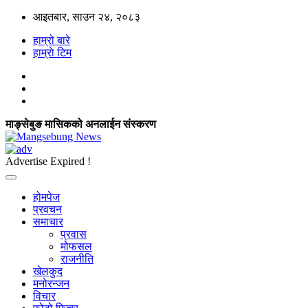
आइतबार, साउन २४, २०८३
हाम्रो बारे
हाम्राे टिम
माङ्सेबुङ मासिकको अनलाईन संस्करण
Advertise Expired !
होमपेज
प्रवचन
समाचार
प्रवास
मोफसल
राजनीति
खेलकुद
मनोरन्जन
विचार