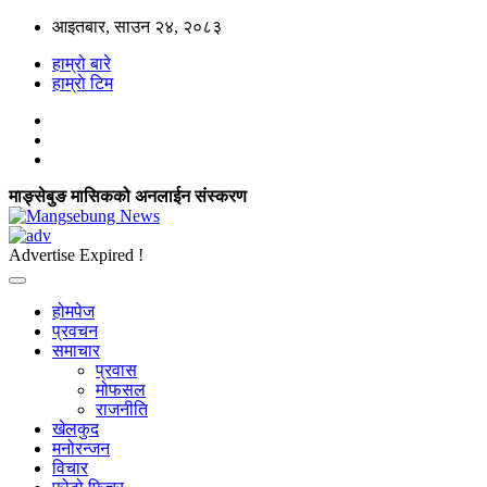
आइतबार, साउन २४, २०८३
हाम्रो बारे
हाम्राे टिम
माङ्सेबुङ मासिकको अनलाईन संस्करण
Advertise Expired !
होमपेज
प्रवचन
समाचार
प्रवास
मोफसल
राजनीति
खेलकुद
मनोरन्जन
विचार