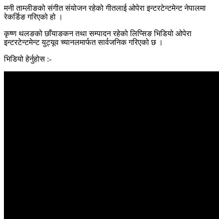
मनी ताम्लीङको संगीत संयोजन रहेको गीतलाई ओपेरा इन्टरटेन्टमेन्ट नेपालमा
रेकर्डिङ गरिएको हो ।
कृष्ण थलङको छाँयाङकन तथा सम्पादन रहेको लिप्सिङ भिडियो ओपेरा
इन्टरटेन्टमेन्ट युट्यूव च्यानलमार्फत सार्वजनिक गरिएको छ ।
भिडियो हेर्नुहोस :-