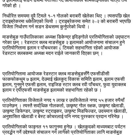
७ इलामलाई सडन डेथमा पराजित गर्दै आयोजकले सेमिफाइनलको यात्रा तय
गरेको हो ।
निर्धारित समयमा दुवै टिमले १–१ गोलको बराबरी खेलेका थिए । त्यसपछि खेल
ट्राइब्रेकरमा धकेलिएको थियो । ट्राइब्रेकरमा समेत २–२ को बराबरी भएपछि
विजेता निर्धारण गर्न सडन डेथसम्म कुर्नुपरेको थियो ।
माङसेबुङ गाउँपालिकाका अध्यक्ष डिकेन्द्र इदिङ्गोले प्रतियोगिताको उद्घाटन
गरेका छन् । रेडस्टार क्लब माङसेबुङ २ इलामको आयोजनामा संचालन हुने
प्रतियोगितामा इलाम र पाँचथरका ८ टिमको सहभागिता रहेको आयोजक
रेडस्टार क्लबकमा अध्यक्ष मदन राईले जानकारी दिएका छन् ।
प्रतियोगितामा आयोजक रेडस्टार क्लब माङसेबुङसँगै एफसीडीसी
फाकफोकथुम ७ इलाम, देउमाई खेलकुद विकास समिति इलाम, इलाम एफसी
इलाम, गुनमुने एफसी इलाम, राइजिङ स्टार क्लब रवी पाँचथर, फुवा युवाक्लब
इलाम र एपीएफसी माङसेबुङ इलामको सहभागिता रहेको छ ।
प्रतियोगिताका विजेताले नगद १ लाख र उपविजेताले नगद ५५ हजार रुपैयाँ
पाउनेछन् । त्यस्तै सर्वा्धिक गोलकर्ता, उत्कृष्ट गोल रक्षक, उत्कृष्ट खेलाडी,
उत्कृष्ट डिफेण्डर, उत्कृष्ट स्ट्राइकर, उत्कृष्ट मिडफिल्डर, उदयमान खेलाडी,
अनुशासित खेलाडी र बेस्ट कोचरलाई पनि नगद पुरस्कार प्रदान गरिनेछ ।
प्रतियोगिताको फाइनल ११ फागुनमा हुनेछ । खेलकुदको माध्यमबाट पर्यटन
प्रवर्द्धन गर्ने उद्देश्यले संचालन गर्न लागेको प्रतियोगिताका लागि माङसेबुङ