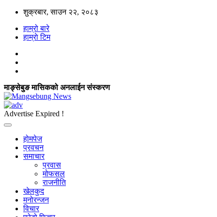
शुक्रबार, साउन २२, २०८३
हाम्रो बारे
हाम्राे टिम
माङ्सेबुङ मासिकको अनलाईन संस्करण
Advertise Expired !
होमपेज
प्रवचन
समाचार
प्रवास
मोफसल
राजनीति
खेलकुद
मनोरन्जन
विचार