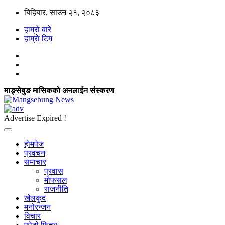
बिहिबार, साउन २१, २०८३
हाम्रो बारे
हाम्राे टिम
माङ्सेबुङ मासिकको अनलाईन संस्करण
Advertise Expired !
होमपेज
प्रवचन
समाचार
प्रवास
मोफसल
राजनीति
खेलकुद
मनोरन्जन
विचार