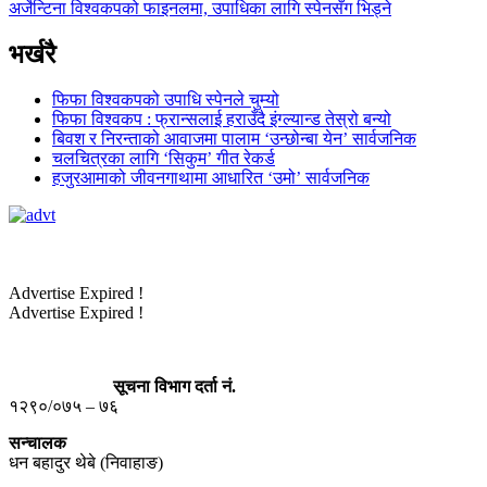
अर्जेन्टिना विश्वकपको फाइनलमा, उपाधिका लागि स्पेनसँग भिड्ने
भर्खरै
फिफा विश्वकपको उपाधि स्पेनले चुम्यो
फिफा विश्वकप : फ्रान्सलाई हराउँदै इंग्ल्यान्ड तेस्रो बन्यो
बिवश र निरन्ताको आवाजमा पालाम ‘उन्छोन्बा येन’ सार्वजनिक
चलचित्रका लागि ‘सिकुम’ गीत रेकर्ड
हजुरआमाको जीवनगाथामा आधारित ‘उमो’ सार्वजनिक
Advertise Expired !
Advertise Expired !
सूचना विभाग दर्ता नं.
१२९०/०७५ – ७६
सन्चालक
धन बहादुर थेबे (निवाहाङ)