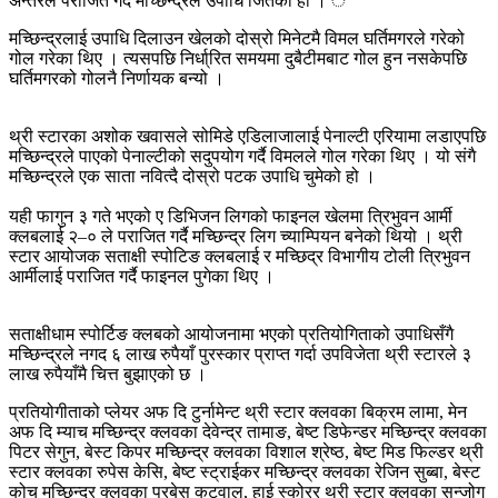
अन्तरले पराजित गर्दै मच्छिन्द्रले उपाधि जितेको हो । ं
मच्छिन्द्रलाई उपाधि दिलाउन खेलको दोस्रो मिनेटमै विमल घर्तिमगरले गरेको
गोल गरेका थिए । त्यसपछि निर्धा्रित समयमा दुबैटीमबाट गोल हुन नसकेपछि
घर्तिमगरको गोलनै निर्णायक बन्यो ।
थ्री स्टारका अशोक खवासले सोमिडे एडिलाजालाई पेनाल्टी एरियामा लडाएपछि
मच्छिन्द्रले पाएको पेनाल्टीको सदुपयोग गर्दै विमलले गोल गरेका थिए । यो संगै
मच्छिन्द्रले एक साता नवित्दै दोस्रो पटक उपाधि चुमेको हो ।
यही फागुन ३ गते भएको ए डिभिजन लिगको फाइनल खेलमा त्रिभुवन आर्मी
क्लबलाई २–० ले पराजित गर्दै मच्छिन्द्र लिग च्याम्पियन बनेको थियो । थ्री
स्टार आयोजक सताक्षी स्पोटिङ क्लबलाई र मच्छिद्र विभागीय टोली त्रिभुवन
आर्मीलाई पराजित गर्दै फाइनल पुगेका थिए ।
सताक्षीधाम स्पोर्टिङ क्लबको आयोजनामा भएको प्रतियोगिताको उपाधिसँगै
मच्छिन्द्रले नगद ६ लाख रुपैयाँ पुरस्कार प्राप्त गर्दा उपविजेता थ्री स्टारले ३
लाख रुपैयाँमै चित्त बुझाएको छ ।
प्रतियोगीताको प्लेयर अफ दि टुर्नामेन्ट थ्री स्टार क्लवका बिक्रम लामा, मेन
अफ दि म्याच मच्छिन्द्र क्लवका देवेन्द्र तामाङ, बेष्ट डिफेन्डर मच्छिन्द्र क्लवका
पिटर सेगुन, बेस्ट किपर मच्छिन्द्र क्लवका विशाल श्रेष्ठ, बेष्ट मिड फिल्डर थ्री
स्टार क्लवका रुपेस केसि, बेष्ट स्ट्राईकर मच्छिन्द्र क्लवका रेजिन सुब्बा, बेस्ट
कोच मच्छिन्द्र क्लवका प्रबेस कटुवाल, हाई स्कोरर थ्री स्टार क्लवका सन्जोग