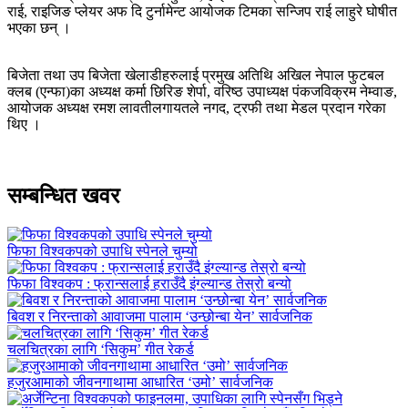
राई, राइजिङ प्लेयर अफ दि टुर्नामेन्ट आयोजक टिमका सन्जिप राई लाहुरे घोषीत
भएका छन् ।
बिजेता तथा उप बिजेता खेलाडीहरुलाई प्रमुख अतिथि अखिल नेपाल फुटबल
क्लब (एन्फा)का अध्यक्ष कर्मा छिरिङ शेर्पा, वरिष्ठ उपाध्यक्ष पंकजविक्रम नेम्वाङ,
आयोजक अध्यक्ष रमश लावतीलगायतले नगद, ट्रफी तथा मेडल प्रदान गरेका
थिए ।
सम्बन्धित खवर
फिफा विश्वकपको उपाधि स्पेनले चुम्यो
फिफा विश्वकप : फ्रान्सलाई हराउँदै इंग्ल्यान्ड तेस्रो बन्यो
बिवश र निरन्ताको आवाजमा पालाम ‘उन्छोन्बा येन’ सार्वजनिक
चलचित्रका लागि ‘सिकुम’ गीत रेकर्ड
हजुरआमाको जीवनगाथामा आधारित ‘उमो’ सार्वजनिक