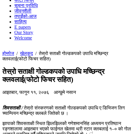
फोटो फिचर
सूचना प्रविधि
जीवनशैली
तपाईंको-आज
साहित्य
E papers
Our Story
Welcome
होमपेज
/
खेलकुद
/
तेस्रो सताक्षी गोल्डकपको उपाधि मच्छिन्द्र
क्लवलाई(फोटो फिचर सहित)
तेस्रो सताक्षी गोल्डकपको उपाधि मच्छिन्द्र
क्लवलाई(फोटो फिचर सहित)
आइतबार, फागुन ११, २०७६
आन्छुमे नसान
शिवसताक्षी /
तेस्रो संस्करणको सताक्षी गोल्डकपको उपाधि ए डिभिजन लिग
च्याम्पियन मच्छिन्द्र क्लबले जितेको छ ।
झापाको शिवसताक्षी स्थित झिलझिलकोे गणेशमानसिंह अध्ययन प्रतिष्ठान
रङ्गशालामा आइतबार भएको फाईनल खेलमा थ्री स्टार क्लबलाई १–० को गोल