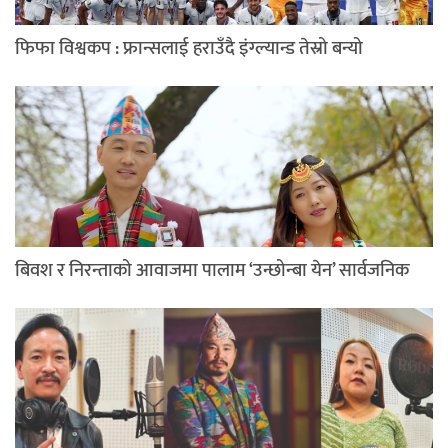
फिफा विश्वकप : फ्रान्सलाई हराउँदै इंग्ल्यान्ड तेस्रो बन्यो
बिवश र निरन्ताको आवाजमा पालाम ‘उन्छोन्बा येन’ सार्वजनिक