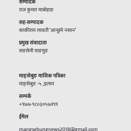
सम्पादक
राज कुमार माबोहाङ
सह-सम्पादक
काकीराम लावती ‘आन्छुमे नसान’
प्रमुख संवादाता
सङसेमी माङयुङ
माङ्सेबुङ मासिक पत्रिका
माङ्सेबुङ -५ ,इलाम
सम्पर्क
+९७७-९८०३०५७१९९
ईमेल
mangsebungnews2018@gmail.com