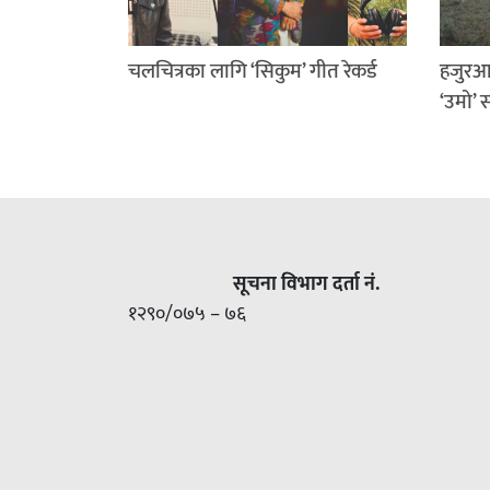
चलचित्रका लागि ‘सिकुम’ गीत रेकर्ड
हजुरआ
‘उमो’ 
सूचना विभाग दर्ता नं.
१२९०/०७५ – ७६