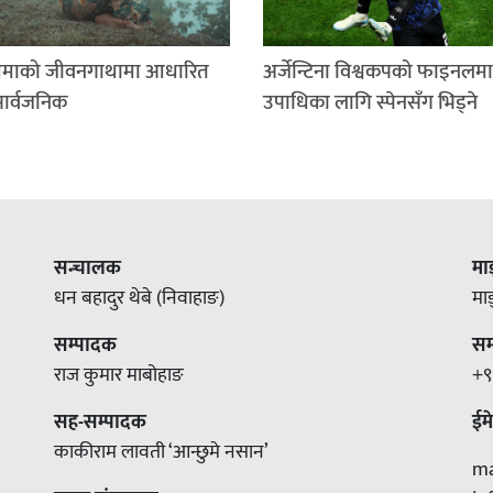
माको जीवनगाथामा आधारित
अर्जेन्टिना विश्वकपको फाइनलमा
सार्वजनिक
उपाधिका लागि स्पेनसँग भिड्ने
सन्चालक
मा
धन बहादुर थेबे (निवाहाङ)
मा
सम्पादक
सम्
राज कुमार माबोहाङ
+९
सह-सम्पादक
ईम
काकीराम लावती ‘आन्छुमे नसान’
m