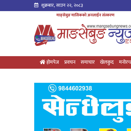
शुक्रबार, साउन २२, २०८३
माङ्सेबुङ मासिकको अनलाईन संस्करण
होमपेज
प्रवचन
समाचार
खेलकुद
मनोरन