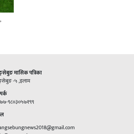
,
ङ्सेबुङ मासिक पत्रिका
ङ्सेबुङ -५ ,इलाम
पर्क
७७-९८०३०५७१९९
ेल
angsebungnews2018@gmail.com