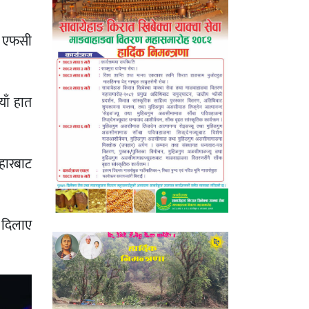
घा एफसी
ाँ हात
हारबाट
ा दिलाए