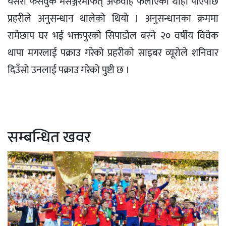
यसरी फेसवुक मेसेञ्जरमार्फत् अफवाह फैलाएको थाहा पाएपछि
प्रहरीले अनुसन्धान थालेको थियो । अनुसन्धानका क्रममा
रामेछाप घर भई भक्तपुरको सिपाडोल बस्ने २० वर्षीय विवेक
थापा मगरलाई पक्राउ गरेको प्रहरीको साइबर व्यूरोले शनिवार
दिउँसो उनलाई पक्राउ गरेको पुष्टी छ ।
सम्बन्धित खवर