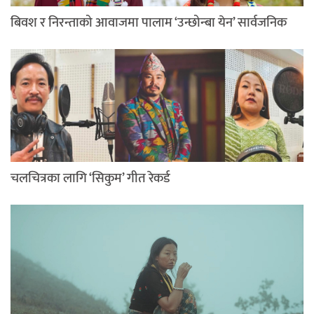
बिवश र निरन्ताको आवाजमा पालाम ‘उन्छोन्बा येन’ सार्वजनिक
चलचित्रका लागि ‘सिकुम’ गीत रेकर्ड