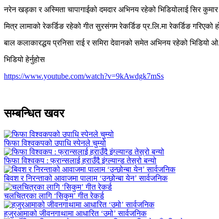
नरेन खड्का र अस्मिता चापागाईको दमदार अभिनय रहेको भिडियोलाई सिर कुमार स
मित्र लामाको रेकर्डिङ रहेको गीत सुरसंगम रेकर्डिङ प्र.लि.मा रेकर्डिङ गरिएको
बाल कलाकारद्धय प्रनिसा राई र समिरा देवानको समेत अभिनय रहेको भिडियो ओ
भिडियो हेर्नुहोस
https://www.youtube.com/watch?v=9kAwdgk7mSs
सम्बन्धित खवर
फिफा विश्वकपको उपाधि स्पेनले चुम्यो
फिफा विश्वकप : फ्रान्सलाई हराउँदै इंग्ल्यान्ड तेस्रो बन्यो
बिवश र निरन्ताको आवाजमा पालाम ‘उन्छोन्बा येन’ सार्वजनिक
चलचित्रका लागि ‘सिकुम’ गीत रेकर्ड
हजुरआमाको जीवनगाथामा आधारित ‘उमो’ सार्वजनिक