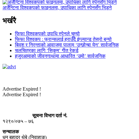
अर्जेन्टिना विश्वकपको फाइनलमा, उपाधिका लागि स्पेनसँग भिड्ने
भर्खरै
फिफा विश्वकपको उपाधि स्पेनले चुम्यो
फिफा विश्वकप : फ्रान्सलाई हराउँदै इंग्ल्यान्ड तेस्रो बन्यो
बिवश र निरन्ताको आवाजमा पालाम ‘उन्छोन्बा येन’ सार्वजनिक
चलचित्रका लागि ‘सिकुम’ गीत रेकर्ड
हजुरआमाको जीवनगाथामा आधारित ‘उमो’ सार्वजनिक
Advertise Expired !
Advertise Expired !
सूचना विभाग दर्ता नं.
१२९०/०७५ – ७६
सन्चालक
धन बहादुर थेबे (निवाहाङ)