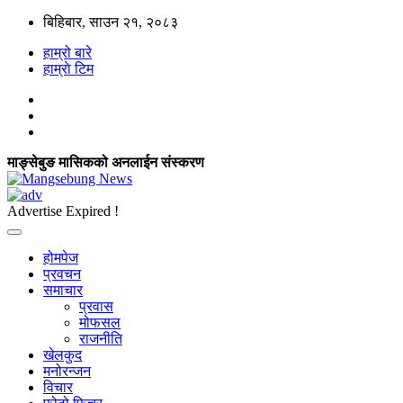
बिहिबार, साउन २१, २०८३
हाम्रो बारे
हाम्राे टिम
माङ्सेबुङ मासिकको अनलाईन संस्करण
Advertise Expired !
होमपेज
प्रवचन
समाचार
प्रवास
मोफसल
राजनीति
खेलकुद
मनोरन्जन
विचार