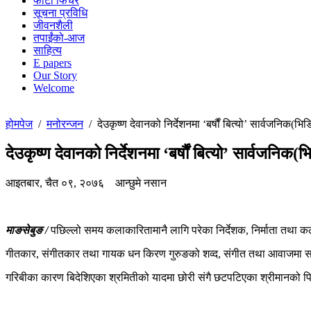
फोटो फिचर
सूचना प्रविधि
जीवनशैली
तपाईंको-आज
साहित्य
E papers
Our Story
Welcome
होमपेज
/
मनोरन्जन
/
देउकृष्ण देवानको निर्देशनमा ‘बर्षौं बित्यो’ सार्वजनिक(भ
देउकृष्ण देवानको निर्देशनमा ‘बर्षौं बित्यो’ सार्वजनिक
आइतबार, चैत ०९, २०७६
आन्छुमे नसान
माङसेबुङ /
पछिल्लो समय कलाकारितामानै लागि परेका निर्देशक, निर्माता तथा कला
गीतकार, संगीतकार तथा गायक धन किरण गुरुङको शव्द, संगीत तथा आवाजमा सजि
गरिबीका कारण बिदेशिएका श्रमितीको यादमा छोरी संगै छटपटिएका श्रीमानको पि