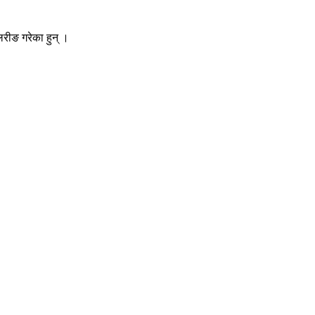
लरीङ गरेका हुन् ।