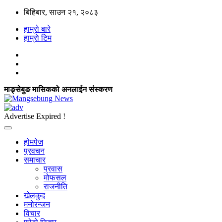
बिहिबार, साउन २१, २०८३
हाम्रो बारे
हाम्राे टिम
माङ्सेबुङ मासिकको अनलाईन संस्करण
Advertise Expired !
होमपेज
प्रवचन
समाचार
प्रवास
मोफसल
राजनीति
खेलकुद
मनोरन्जन
विचार