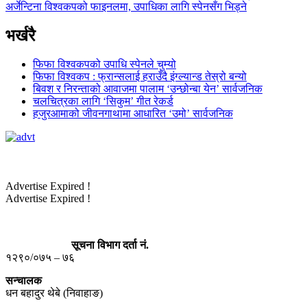
अर्जेन्टिना विश्वकपको फाइनलमा, उपाधिका लागि स्पेनसँग भिड्ने
भर्खरै
फिफा विश्वकपको उपाधि स्पेनले चुम्यो
फिफा विश्वकप : फ्रान्सलाई हराउँदै इंग्ल्यान्ड तेस्रो बन्यो
बिवश र निरन्ताको आवाजमा पालाम ‘उन्छोन्बा येन’ सार्वजनिक
चलचित्रका लागि ‘सिकुम’ गीत रेकर्ड
हजुरआमाको जीवनगाथामा आधारित ‘उमो’ सार्वजनिक
Advertise Expired !
Advertise Expired !
सूचना विभाग दर्ता नं.
१२९०/०७५ – ७६
सन्चालक
धन बहादुर थेबे (निवाहाङ)