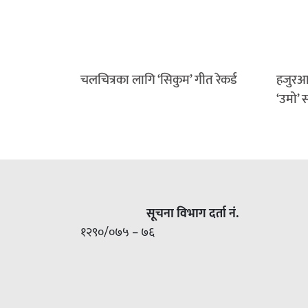
चलचित्रका लागि ‘सिकुम’ गीत रेकर्ड
हजुरआ
‘उमो’ 
सूचना विभाग दर्ता नं.
१२९०/०७५ – ७६