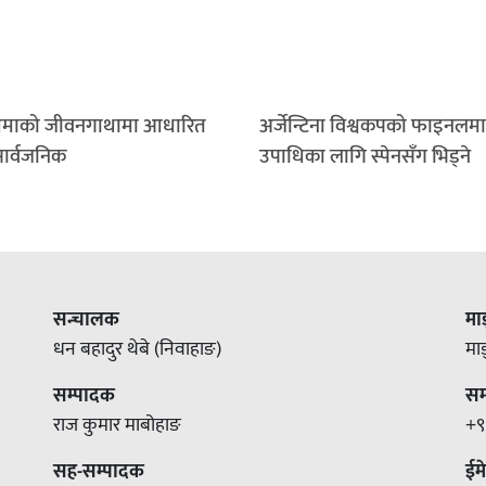
माको जीवनगाथामा आधारित
अर्जेन्टिना विश्वकपको फाइनलमा
सार्वजनिक
उपाधिका लागि स्पेनसँग भिड्ने
सन्चालक
मा
धन बहादुर थेबे (निवाहाङ)
मा
सम्पादक
सम्
राज कुमार माबोहाङ
+९
सह-सम्पादक
ईम