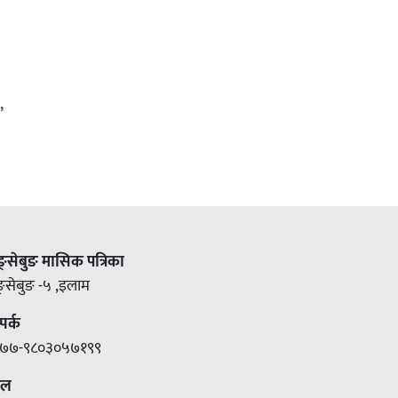
,
ङ्सेबुङ मासिक पत्रिका
ङ्सेबुङ -५ ,इलाम
पर्क
७७-९८०३०५७१९९
ेल