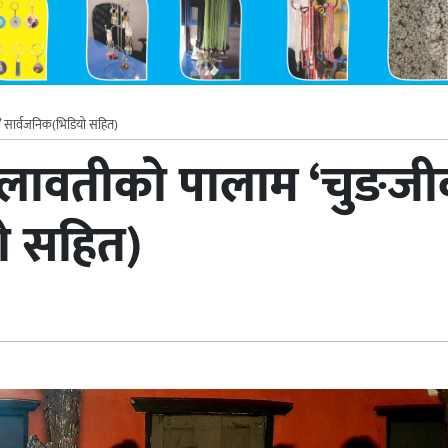
ता’ सार्वजनिक(भिडियो सहित)
ु लावतीको पालाम ‘चुङजीक्न
ो सहित)