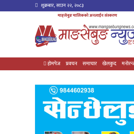
शुक्रबार, साउन २२, २०८३
माङ्सेबुङ मासिकको अनलाईन संस्करण
होमपेज
प्रवचन
समाचार
खेलकुद
मनोरन