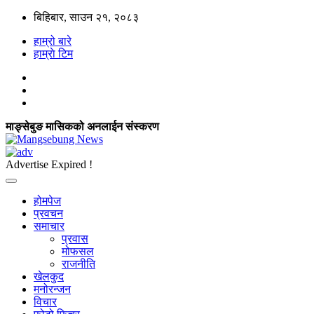
बिहिबार, साउन २१, २०८३
हाम्रो बारे
हाम्राे टिम
माङ्सेबुङ मासिकको अनलाईन संस्करण
Advertise Expired !
होमपेज
प्रवचन
समाचार
प्रवास
मोफसल
राजनीति
खेलकुद
मनोरन्जन
विचार