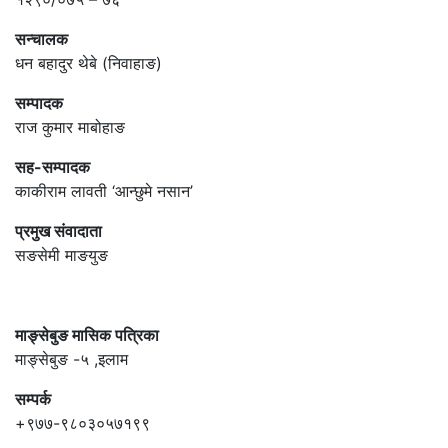
सन्चालक
धन बहादुर थेबे (निवाहाङ)
सम्पादक
राज कुमार माबोहाङ
सह-सम्पादक
काकीराम लावती ‘आन्छुमे नसान’
प्रमुख संवादाता
सङसेमी माङयुङ
माङ्सेबुङ मासिक पत्रिका
माङ्सेबुङ -५ ,इलाम
सम्पर्क
+९७७-९८०३०५७१९९