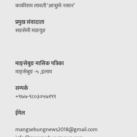
काकीराम लावती ‘आन्छुमे नसान’
प्रमुख संवादाता
सङसेमी माङयुङ
माङ्सेबुङ मासिक पत्रिका
माङ्सेबुङ -५ ,इलाम
सम्पर्क
+९७७-९८०३०५७१९९
ईमेल
mangsebungnews2018@gmail.com