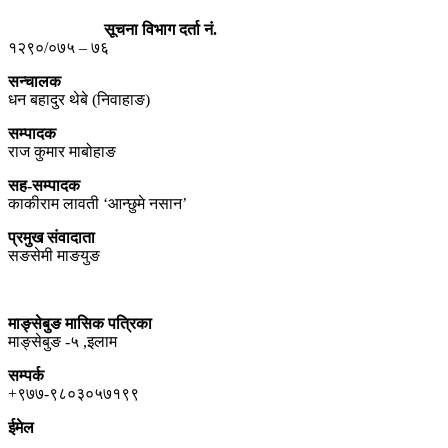
सूचना विभाग दर्ता नं.
१२९०/०७५ – ७६
सन्चालक
धन बहादुर थेबे (निवाहाङ)
सम्पादक
राज कुमार माबोहाङ
सह-सम्पादक
काकीराम लावती ‘आन्छुमे नसान’
प्रमुख संवादाता
सङसेमी माङयुङ
माङ्सेबुङ मासिक पत्रिका
माङ्सेबुङ -५ ,इलाम
सम्पर्क
+९७७-९८०३०५७१९९
ईमेल