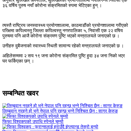
अनुसार धुलिखेल अस्पताल, धुलिखेलको प्रयोगशालामा नेपालगन्ज निवासी एक
३६ वर्षिय पुरुष नयाँ कोरोना संक्रमितको रुपमा भेटिएका हुन् ।
त्यस्तै राष्ट्रिय जनस्वास्थ्य प्रयोगशालामा, काठमाडौंको प्रयोगशालामा गरीएको
परिक्षमा कपिल्वस्तु जिल्ला कपिल्वस्तु नगरपालिका ५, निवासी एक २२ वषिय
पुरुषमा पनि आजै कोरोना संक्रमण पुष्टि भएको मन्त्रालयले जनाएको छ ।
उनीहरु दुबैजनाको स्वास्थ्य स्थिती सामान्य रहेको मन्त्रालयले जनाएको छ ।
अहिलेसम्ममा २ सय १९ जना कोरोना संक्रमित पुष्टि हुदा ३४ जना निको भएर
घर फर्किएका छन् ।
सम्बन्धित खवर
लिम्बुवान नरहने हो भने नेपाल पनि रहन्छ भन्ने निश्चित छैन : सागर केरुङ
फिफा विश्वकपको उपाधि स्पेनले चुम्यो